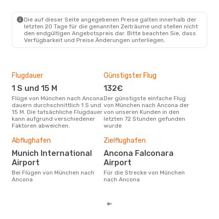
MUC
- AOI
Air Dolomiti
Direkt
AOI
- MUC
Die auf dieser Seite angegebenen Preise galten innerhalb der
letzten 20 Tage für die genannten Zeiträume und stellen nicht
den endgültigen Angebotspreis dar. Bitte beachten Sie, dass
Verfügbarkeit und Preise Änderungen unterliegen.
Flugdauer
Günstigster Flug
Hau
1 S und 15 M
132€
Jul
Flüge von München nach Ancona
Der günstigste einfache Flug
Laut Suchanfragen unserer
dauern durchschnittlich 1 S und
von München nach Ancona der
Kund
15 M. Die tatsächliche Flugdauer
von unseren Kunden in den
Haup
kann aufgrund verschiedener
letzten 72 Stunden gefunden
Mün
Faktoren abweichen.
wurde
Dur
Abflughafen
Zielflughafen
2
Munich International
Ancona Falconara
Der durchschnittliche Preis für
Airport
Airport
Flü
Bei Flügen von München nach
Für die Strecke von München
betr
Ancona
nach Ancona
wurd
Mon