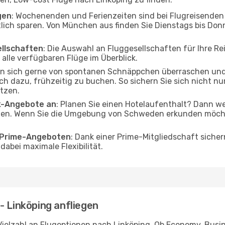
gen
: Wochenenden und Ferienzeiten sind bei Flugreisenden b
tlich sparen. Von München aus finden Sie Dienstags bis Don
ellschaften
: Die Auswahl an Fluggesellschaften für Ihre Re
alle verfügbaren Flüge im Überblick.
en sich gerne von spontanen Schnäppchen überraschen un
och dazu, frühzeitig zu buchen. So sichern Sie sich nicht n
tzen.
ak-Angebote an
: Planen Sie einen Hotelaufenthalt? Dann we
n. Wenn Sie die Umgebung von Schweden erkunden möchten
o Prime-Angeboten
: Dank einer Prime-Mitgliedschaft sicher
abei maximale Flexibilität.
- Linköping anfliegen
ielzahl an Flugoptionen nach Linköping. Ob Economy, Busines