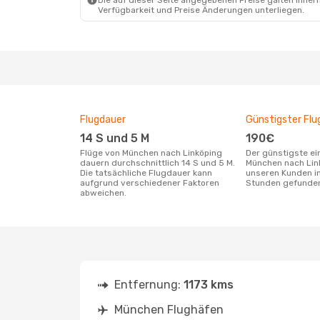
Die auf dieser Seite angegebenen Preise galten innerh
Verfügbarkeit und Preise Änderungen unterliegen.
So., 13. Sept.
- Mo., 14. Sept.
Klm Royal Dutch Airlines
1 Zwischenstopp
MUC
- LPI
Klm Royal Dutch Airlines
1 Zwischenstopp
LPI
- MUC
Flugdauer
Günstigster Flu
14 S und 5 M
190€
Flüge von München nach Linköping
Der günstigste einfache Flug von
dauern durchschnittlich 14 S und 5 M.
München nach Lin
Die tatsächliche Flugdauer kann
unseren Kunden in
aufgrund verschiedener Faktoren
Stunden gefunde
abweichen.
Entfernung:
1173 kms
München Flughäfen