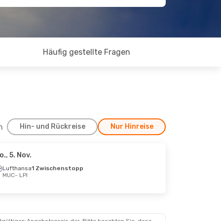
Häufig gestellte Fragen
h
Hin- und Rückreise
Nur Hinreise
o., 5. Nov.
, 30. Sept.
Lufthansa
1 Zwischenstopp
MUC
- LPI
Klm Royal Dutch Airlines
Klm Royal Dutch Airlines