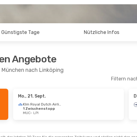
Günstigste Tage
Nützliche Infos
ten Angebote
n München nach Linköping
Filtern nac
Mo., 21. Sept.
D
Okt.
- So., 11. Okt.
Fr., 25. Sept.
- Mi.
Klm Royal Dutch Airlines
1 Zwischenstopp
Klm Royal Dutch Airlines
MUC
- LPI
schenstopp
1 Zwischenstopp
LPI
MUC
- LPI
Klm Royal Dutch Airlines
schenstopp
1 Zwischenstopp
MUC
LPI
- MUC