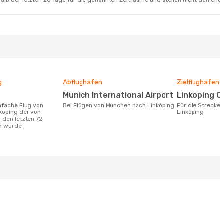
alb der letzten 20 Tage für die genannten Zeiträume und stellen nicht den en
g
Abflughafen
Zielflughafen
Munich International Airport
Linkoping 
Bei Flügen von München nach Linköping
Für die Strecke von München nach
köping der von
Linköping
 den letzten 72
n wurde