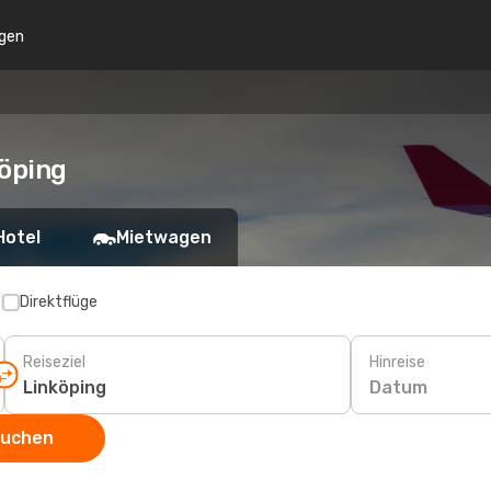
gen
öping
Hotel
Mietwagen
p
Direktflüge
Reiseziel
Hinreise
Datum
suchen