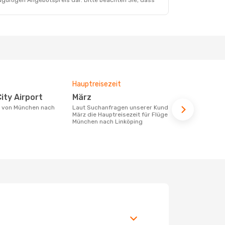
dgültigen Angebotspreis dar. Bitte beachten Sie, dass
Hauptreisezeit
Durchschnit
City Airport
März
389 €
Laut Suchanfragen unserer Kunden ist
Der durchschnittliche Preis für Flüge
März die Hauptreisezeit für Flüge von
von München
München nach Linköping
389 €. Diese
letzten 6 Mo