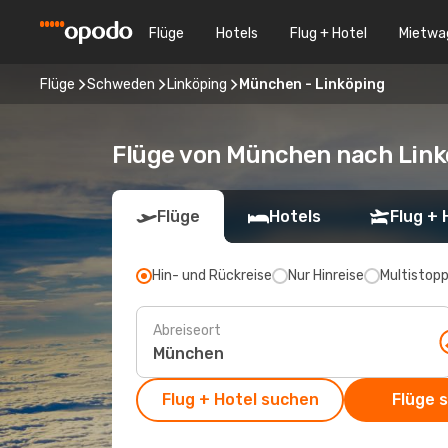
Flüge
Hotels
Flug + Hotel
Mietwa
Flüge
Schweden
Linköping
München - Linköping
Flüge von München nach Link
Flüge
Hotels
Flug + 
Hin- und Rückreise
Nur Hinreise
Multistop
Abreiseort
Flug + Hotel suchen
Flüge 