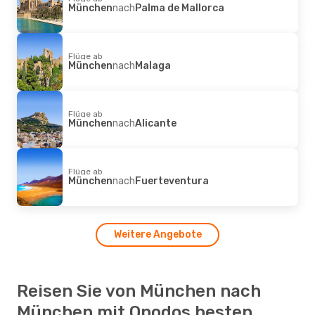
München
nach
Palma de Mallorca
Flüge ab
München
nach
Malaga
Flüge ab
München
nach
Alicante
Flüge ab
München
nach
Fuerteventura
Weitere Angebote
Reisen Sie von München nach
München mit Opodos besten