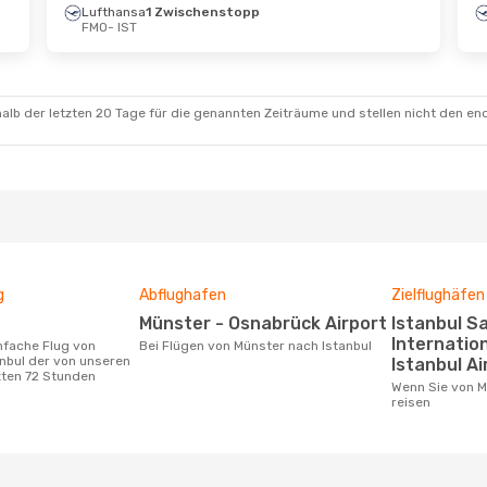
Lufthansa
1 Zwischenstopp
 Okt.
- Di., 20. Okt.
So., 16. Aug.
- Sa.
FMO
- IST
ansa
1 Zwischenstopp
Corendon Airlines
IST
1 Zwischenstopp
ansa
1 Zwischenstopp
FMO
- IST
FMO
Pegasus Airlines
1 Zwischenstopp
alb der letzten 20 Tage für die genannten Zeiträume und stellen nicht den en
IST
- FMO
g
Abflughafen
Zielflughäfen
Münster - Osnabrück Airport
Istanbul Sabiha Gökçen
Internation
Bei Flügen von Münster nach Istanbul
nbul der von unseren
Istanbul Ai
zten 72 Stunden
Wenn Sie von Münster nach Istanbul
reisen