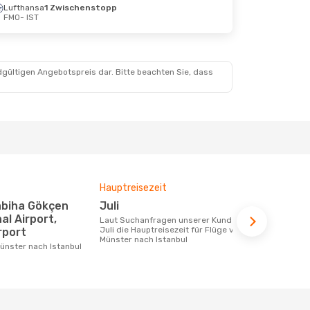
Lufthansa
1 Zwischenstopp
, 22. Aug.
FMO
- IST
dgültigen Angebotspreis dar. Bitte beachten Sie, dass
Hauptreisezeit
Durchschnit
Juli
459 €
al Airport,
Laut Suchanfragen unserer Kunden ist
Der durchschnittliche Preis für Flüge
Juli die Hauptreisezeit für Flüge von
von Münster
rport
Münster nach Istanbul
€. Dieser Pr
letzten 6 Mo