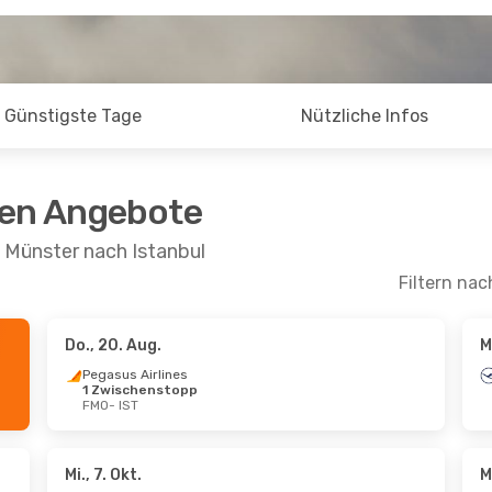
Günstigste Tage
Nützliche Infos
ten Angebote
 Münster nach Istanbul
Filtern nac
Do., 20. Aug.
M
 Sept.
- Sa., 26. Sept.
Mo., 5. Okt.
- Sa., 
Pegasus Airlines
1 Zwischenstopp
ansa
1 Zwischenstopp
Lufthansa
1 Zwis
FMO
- IST
IST
FMO
- IST
ansa
1 Zwischenstopp
Lufthansa
1 Zwis
FMO
IST
- FMO
Mi., 7. Okt.
M