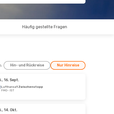
Häufig gestellte Fragen
h
Hin- und Rückreise
Nur Hinreise
i., 16. Sept.
10. Okt.
Lufthansa
1 Zwischenstopp
FMO
- IST
chenstopp
chenstopp
i., 14. Okt.