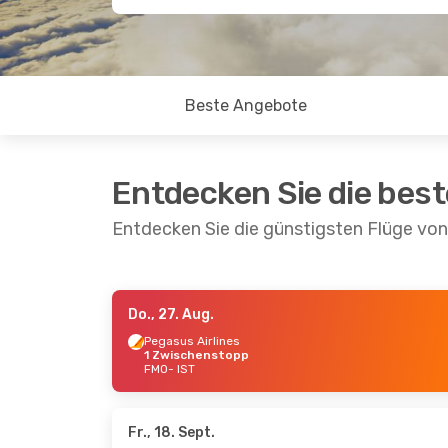
Beste Angebote
Entdecken Sie die bes
Entdecken Sie die günstigsten Flüge von
Do., 27. Aug.
Mo., 7. Sept.
- Mi., 16. Sept.
Mo., 21.
Pegasus Airlines
1 Zwischenstopp
Lufthansa
1 Zwischenstopp
Lufth
FMO
- IST
FMO
- IST
FMO
- 
Lufthansa
1 Zwischenstopp
Lufth
IST
- FMO
IST
- 
Fr., 18. Sept.