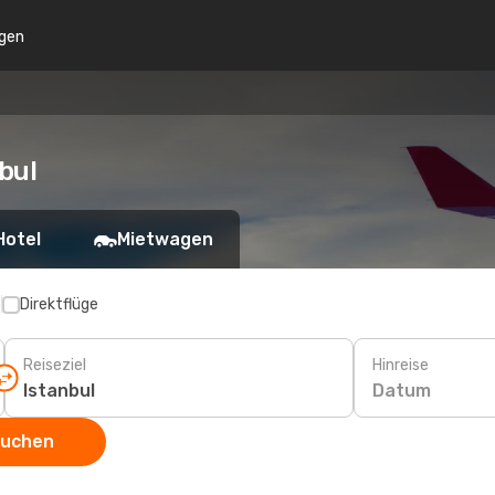
gen
bul
Hotel
Mietwagen
p
Direktflüge
Reiseziel
Hinreise
Datum
suchen