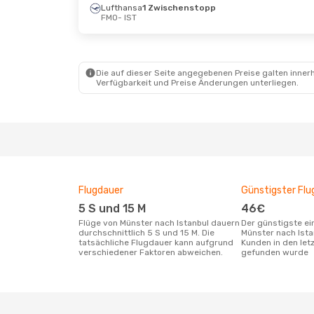
Lufthansa
1 Zwischenstopp
Do., 27. Aug.
- Sa., 5. Sept.
Do., 15.
FMO
- IST
Pegasus Airlines
Lufth
1 Zwischenstopp
FMO
- 
FMO
- IST
Lufth
Pegasus Airlines
IST
- 
1 Zwischenstopp
Die auf dieser Seite angegebenen Preise galten innerh
IST
- FMO
Verfügbarkeit und Preise Änderungen unterliegen.
Flugdauer
Günstigster Flu
5 S und 15 M
46€
Flüge von Münster nach Istanbul dauern
Der günstigste einfache Flug von
durchschnittlich 5 S und 15 M. Die
Münster nach Ista
tatsächliche Flugdauer kann aufgrund
Kunden in den let
verschiedener Faktoren abweichen.
gefunden wurde