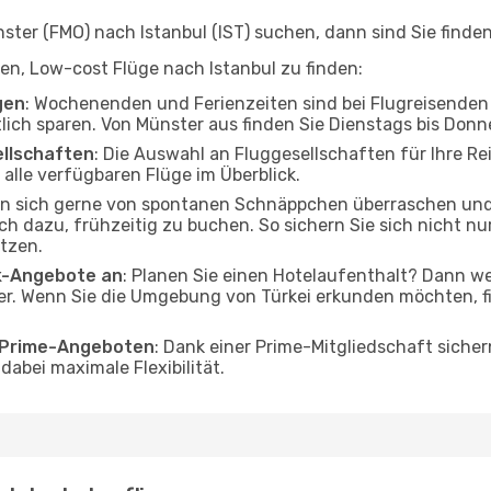
er (FMO) nach Istanbul (IST) suchen, dann sind Sie finden 
lfen, Low-cost Flüge nach Istanbul zu finden:
gen
: Wochenenden und Ferienzeiten sind bei Flugreisenden b
tlich sparen. Von Münster aus finden Sie Dienstags bis Donn
ellschaften
: Die Auswahl an Fluggesellschaften für Ihre Re
alle verfügbaren Flüge im Überblick.
en sich gerne von spontanen Schnäppchen überraschen und
och dazu, frühzeitig zu buchen. So sichern Sie sich nicht n
tzen.
ak-Angebote an
: Planen Sie einen Hotelaufenthalt? Dann we
r. Wenn Sie die Umgebung von Türkei erkunden möchten, fin
o Prime-Angeboten
: Dank einer Prime-Mitgliedschaft sicher
abei maximale Flexibilität.