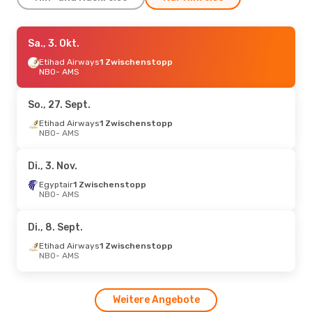
Do., 10. Sept.
Sa., 3. Okt.
- Di., 15. Sept.
Saudi Arabian Airlines
Etihad Airways
1 Zwischenstopp
1 Zwischenstopp
NBO
- AMS
NBO
- AMS
Saudi Arabian Airlines
1 Zwischenstopp
So., 27. Sept.
AMS
- NBO
Etihad Airways
1 Zwischenstopp
NBO
- AMS
Di., 3. Nov.
Egyptair
1 Zwischenstopp
NBO
- AMS
Di., 8. Sept.
Etihad Airways
1 Zwischenstopp
NBO
- AMS
Weitere Angebote