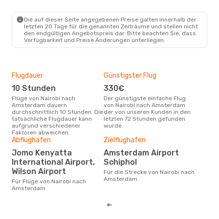
Die auf dieser Seite angegebenen Preise galten innerhalb der
letzten 20 Tage für die genannten Zeiträume und stellen nicht
den endgültigen Angebotspreis dar. Bitte beachten Sie, dass
Verfügbarkeit und Preise Änderungen unterliegen.
Flugdauer
Günstigster Flug
Hau
10 Stunden
330€
Jul
Flüge von Nairobi nach
Der günstigste einfache Flug
Laut Suchanfragen unserer
Amsterdam dauern
von Nairobi nach Amsterdam
Kund
durchschnittlich 10 Stunden. Die
der von unseren Kunden in den
Haup
tatsächliche Flugdauer kann
letzten 72 Stunden gefunden
Nai
aufgrund verschiedener
wurde
Faktoren abweichen.
Dur
Abflughäfen
Zielflughafen
6
Jomo Kenyatta
Amsterdam Airport
Der durchschnittliche Preis für
International Airport,
Schiphol
Flüg
Wilson Airport
Für die Strecke von Nairobi nach
Ams
Amsterdam
Dies
Für Flüge von Nairobi nach
der 
Amsterdam