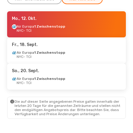
Mi., 23. Sept.
Mo., 12. Okt.
- Di., 29. Sept.
Air Europa
Air Europa
1 Zwischenstopp
1 Zwischenstopp
NYC
NYC
- TCI
- TCI
Air Europa
1 Zwischenstopp
TCI
- NYC
Fr., 18. Sept.
Mo., 5. Okt.
Air Europa
- Mi., 14. Okt.
1 Zwischenstopp
NYC
- TCI
Air Europa
1 Zwischenstopp
NYC
- TCI
American Airlines
So., 20. Sept.
1 Zwischenstopp
TCI
- NYC
Air Europa
1 Zwischenstopp
NYC
- TCI
Fr., 11. Sept.
- So., 20. Sept.
Air Europa
1 Zwischenstopp
Die auf dieser Seite angegebenen Preise galten innerhalb der
NYC
- TCI
letzten 20 Tage für die genannten Zeiträume und stellen nicht
Air Europa
1 Zwischenstopp
den endgültigen Angebotspreis dar. Bitte beachten Sie, dass
TCI
- NYC
Verfügbarkeit und Preise Änderungen unterliegen.