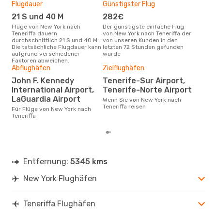
Flugdauer
Günstigster Flug
Hau
21 S und 40 M
282€
Jul
Flüge von New York nach
Der günstigste einfache Flug
Laut Suchanfragen unserer
Teneriffa dauern
von New York nach Teneriffa der
Kund
durchschnittlich 21 S und 40 M.
von unseren Kunden in den
Haup
Die tatsächliche Flugdauer kann
letzten 72 Stunden gefunden
New 
aufgrund verschiedener
wurde
Faktoren abweichen.
Abflughäfen
Zielflughäfen
Gün
John F. Kennedy
Tenerife-Sur Airport,
M
International Airport,
Tenerife-Norte Airport
November ist die beste Zeit um
LaGuardia Airport
Wenn Sie von New York nach
gün
Teneriffa reisen
nach
Für Flüge von New York nach
Teneriffa
Entfernung:
5345 kms
New York Flughäfen
Teneriffa Flughäfen