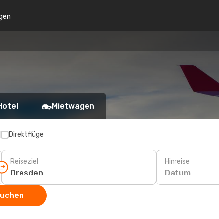
gen
Hotel
Mietwagen
p
Direktflüge
Reiseziel
Hinreise
Datum
suchen