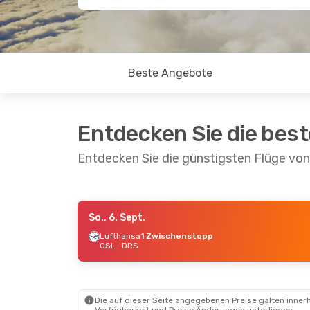
Beste Angebote
Entdecken Sie die bes
Entdecken Sie die günstigsten Flüge vo
So., 6. Sept.
Mi., 9. Sept.
- Do., 17. Sept.
So., 30. 
Lufthansa
1 Zwischenstopp
OSL
- DRS
Lufthansa
1 Zwischenstopp
Lufthan
OSL
- DRS
OSL
- DR
Lufthansa
1 Zwischenstopp
Lufthan
DRS
- OSL
DRS
- OS
Die auf dieser Seite angegebenen Preise galten innerh