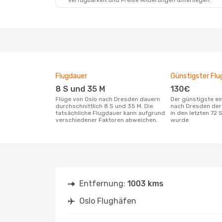
Verfügbarkeit und Preise Änderungen unterliegen.
Sa., 26. Sept.
- So., 27. Sept.
Lufthansa
2 Zwischenstopps
OSL
- DRS
Lufthansa
1 Zwischenstopp
DRS
- OSL
Flugdauer
Günstigster Flu
8 S und 35 M
130€
Flüge von Oslo nach Dresden dauern
Der günstigste einfache Flug von Oslo
durchschnittlich 8 S und 35 M. Die
nach Dresden der
tatsächliche Flugdauer kann aufgrund
in den letzten 72
verschiedener Faktoren abweichen.
wurde
Entfernung:
1003 kms
Oslo Flughäfen