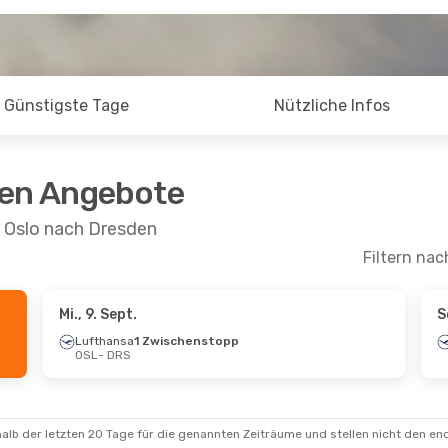
Günstigste Tage
Nützliche Infos
ten Angebote
n Oslo nach Dresden
Filtern nac
Mi., 9. Sept.
S
Aug.
- So., 6. Sept.
Mo., 17. Aug.
- Fr., 21
Lufthansa
1 Zwischenstopp
OSL
- DRS
sa
1 Zwischenstopp
Lufthansa
1 Zwischen
S
OSL
- DRS
sa
1 Zwischenstopp
Lufthansa
1 Zwischen
L
DRS
- OSL
alb der letzten 20 Tage für die genannten Zeiträume und stellen nicht den en