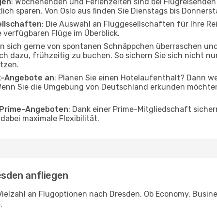
gen
: Wochenenden und Ferienzeiten sind bei Flugreisenden b
tlich sparen. Von Oslo aus finden Sie Dienstags bis Donners
ellschaften
: Die Auswahl an Fluggesellschaften für Ihre Re
 verfügbaren Flüge im Überblick.
en sich gerne von spontanen Schnäppchen überraschen un
och dazu, frühzeitig zu buchen. So sichern Sie sich nicht n
tzen.
ak-Angebote an
: Planen Sie einen Hotelaufenthalt? Dann we
Wenn Sie die Umgebung von Deutschland erkunden möchten, 
o Prime-Angeboten
: Dank einer Prime-Mitgliedschaft sicher
abei maximale Flexibilität.
esden anfliegen
Vielzahl an Flugoptionen nach Dresden. Ob Economy, Business
.