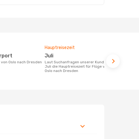
Hauptreisezeit
Durchschnit
irport
Juli
254 €
ke von Oslo nach Dresden
Laut Suchanfragen unserer Kunden ist
Der durchschnittliche Preis für Flüge
Juli die Hauptreisezeit für Flüge von
von Oslo na
Oslo nach Dresden
Dieser Preis
6 Monate be