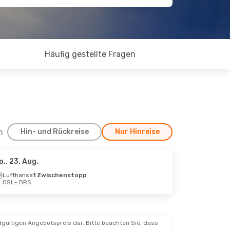
Häufig gestellte Fragen
h
Hin- und Rückreise
Nur Hinreise
o., 23. Aug.
. Aug.
Lufthansa
1 Zwischenstopp
OSL
- DRS
stopp
stopp
dgültigen Angebotspreis dar. Bitte beachten Sie, dass