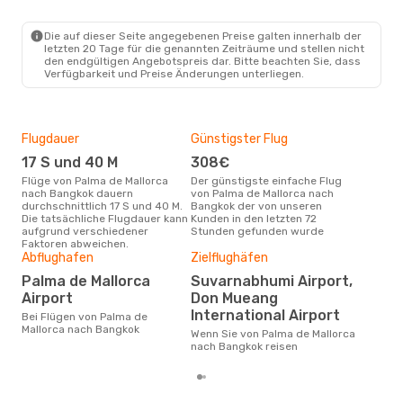
Mo., 17. Aug.
- Mi., 19. Aug.
Die auf dieser Seite angegebenen Preise galten innerhalb der
Condor
1 Zwischenstopp
letzten 20 Tage für die genannten Zeiträume und stellen nicht
PMI
- BKK
den endgültigen Angebotspreis dar. Bitte beachten Sie, dass
Condor
1 Zwischenstopp
Verfügbarkeit und Preise Änderungen unterliegen.
BKK
- PMI
Flugdauer
Günstigster Flug
Hau
17 S und 40 M
308€
Jul
Flüge von Palma de Mallorca
Der günstigste einfache Flug
Laut Suchanfragen unserer
nach Bangkok dauern
von Palma de Mallorca nach
Kund
durchschnittlich 17 S und 40 M.
Bangkok der von unseren
Haup
Die tatsächliche Flugdauer kann
Kunden in den letzten 72
Pal
aufgrund verschiedener
Stunden gefunden wurde
Faktoren abweichen.
Gün
Abflughafen
Zielflughäfen
D
Palma de Mallorca
Suvarnabhumi Airport,
Airport
Don Mueang
April ist die beste Zeit um
gün
International Airport
Bei Flügen von Palma de
Mal
Mallorca nach Bangkok
Wenn Sie von Palma de Mallorca
buc
nach Bangkok reisen