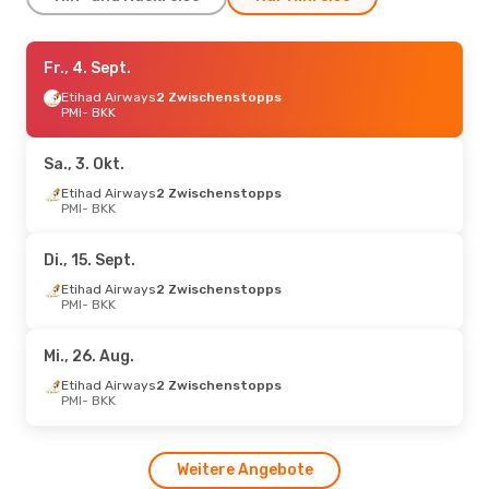
Sa., 12. Sept.
Fr., 4. Sept.
- Do., 17. Sept.
Etihad Airways
Etihad Airways
2 Zwischenstopps
2 Zwischenstopps
PMI
- BKK
PMI
- BKK
Etihad Airways
1 Zwischenstopp
BKK
- PMI
Sa., 3. Okt.
Etihad Airways
2 Zwischenstopps
Sa., 29. Aug.
PMI
- BKK
- Sa., 5. Sept.
Etihad Airways
2 Zwischenstopps
Di., 15. Sept.
PMI
- BKK
Etihad Airways
1 Zwischenstopp
Etihad Airways
2 Zwischenstopps
BKK
- PMI
PMI
- BKK
Fr., 2. Okt.
- Di., 6. Okt.
Mi., 26. Aug.
Etihad Airways
Etihad Airways
2 Zwischenstopps
2 Zwischenstopps
PMI
- BKK
PMI
- BKK
Etihad Airways
2 Zwischenstopps
BKK
- PMI
Weitere Angebote