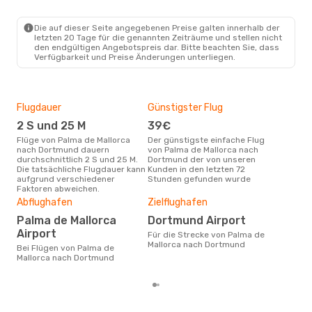
PMI
- DTM
Eurowings
Direkt
DTM
- PMI
Die auf dieser Seite angegebenen Preise galten innerhalb der
letzten 20 Tage für die genannten Zeiträume und stellen nicht
den endgültigen Angebotspreis dar. Bitte beachten Sie, dass
Verfügbarkeit und Preise Änderungen unterliegen.
Flugdauer
Günstigster Flug
Hau
2 S und 25 M
39€
Jul
Flüge von Palma de Mallorca
Der günstigste einfache Flug
Laut Suchanfragen unserer
nach Dortmund dauern
von Palma de Mallorca nach
Kund
durchschnittlich 2 S und 25 M.
Dortmund der von unseren
Haup
Die tatsächliche Flugdauer kann
Kunden in den letzten 72
Pal
aufgrund verschiedener
Stunden gefunden wurde
Dor
Faktoren abweichen.
Dur
Abflughafen
Zielflughafen
11
Palma de Mallorca
Dortmund Airport
Der durchschnittliche Preis für
Flü
Airport
Für die Strecke von Palma de
nac
Mallorca nach Dortmund
Bei Flügen von Palma de
Dies
Mallorca nach Dortmund
der 