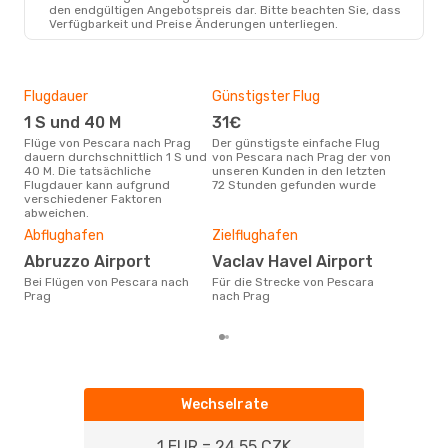
den endgültigen Angebotspreis dar. Bitte beachten Sie, dass
Verfügbarkeit und Preise Änderungen unterliegen.
Flugdauer
Günstigster Flug
Hau
1 S und 40 M
31€
M
Flüge von Pescara nach Prag
Der günstigste einfache Flug
Laut Suchanfragen unserer
dauern durchschnittlich 1 S und
von Pescara nach Prag der von
Kund
40 M. Die tatsächliche
unseren Kunden in den letzten
Haup
Flugdauer kann aufgrund
72 Stunden gefunden wurde
Pes
verschiedener Faktoren
Dur
abweichen.
8
Abflughafen
Zielflughafen
Der durchschnittliche Preis für
Abruzzo Airport
Vaclav Havel Airport
Flü
betr
Bei Flügen von Pescara nach
Für die Strecke von Pescara
wurd
Prag
nach Prag
Mon
Wechselrate
1 EUR = 24.55 CZK