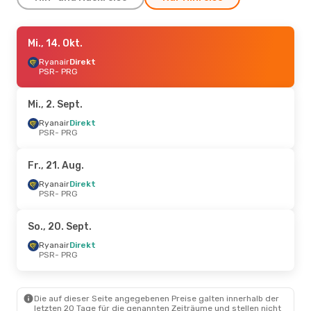
Fr., 4. Sept.
Mi., 14. Okt.
- So., 6. Sept.
Ryanair
Ryanair
Direkt
Direkt
PSR
PSR
- PRG
- PRG
Ryanair
Direkt
PRG
- PSR
Mi., 2. Sept.
Fr., 21. Aug.
Ryanair
Direkt
- So., 23. Aug.
PSR
- PRG
Ryanair
Direkt
PSR
- PRG
Ryanair
Direkt
Fr., 21. Aug.
PRG
- PSR
Ryanair
Direkt
PSR
- PRG
So., 20. Sept.
Ryanair
Direkt
PSR
- PRG
Die auf dieser Seite angegebenen Preise galten innerhalb der
letzten 20 Tage für die genannten Zeiträume und stellen nicht