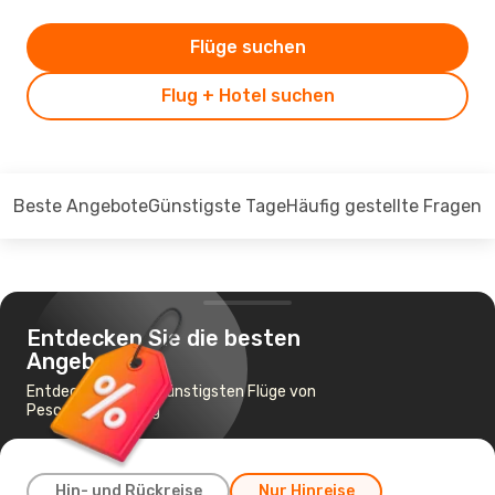
Flüge suchen
Flug + Hotel suchen
Beste Angebote
Günstigste Tage
Häufig gestellte Fragen
Entdecken Sie die besten
Angebote
Entdecken Sie die günstigsten Flüge von
Pescara nach Prag
Hin- und Rückreise
Nur Hinreise