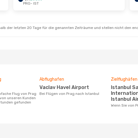
PRG
- IST
t.
- Di., 13. Okt.
Di., 20. Okt.
- Mo., 26.
kt
Ajet
Direkt
T
PRG
- IST
kt
Pegasus Airlines
Direk
G
IST
- PRG
alb der letzten 20 Tage für die genannten Zeiträume und stellen nicht den en
g
Abflughafen
Zielflughäfen
Vaclav Havel Airport
Istanbul Sabiha Gökçen
Internation
Bei Flügen von Prag nach Istanbul
 von unseren Kunden
Istanbul Ai
 Stunden gefunden
Wenn Sie von 