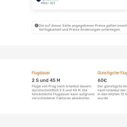
PRG
- IST
Mi., 23. Sept.
- Di., 29. Sept.
Do., 8. Ok
Ajet
Direkt
Ajet
Dire
PRG
- IST
PRG
- IS
Ajet
Direkt
Ajet
Dire
IST
- PRG
IST
- PR
Die auf dieser Seite angegebenen Preise galten innerh
Verfügbarkeit und Preise Änderungen unterliegen.
Flugdauer
Günstigster Flu
2 S und 45 M
60€
Flüge von Prag nach Istanbul dauern
Der günstigste einfache Flug von Prag
durchschnittlich 2 S und 45 M. Die
nach Istanbul der
tatsächliche Flugdauer kann aufgrund
in den letzten 72
verschiedener Faktoren abweichen.
wurde