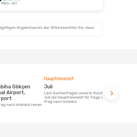
PRG
- IST
 Okt.
t
dgültigen Angebotspreis dar. Bitte beachten Sie, dass
Hauptreisezeit
Fluggesell
Flugstreck
Juli
Pegasus Airlines, Turkish
al Airport,
Laut Suchanfragen unserer Kunden ist
Airlines
Juli die Hauptreisezeit für Flüge von
rport
Prag nach Istanbul
Fluggesellschaften die Flüge von Prag
Prag nach Istanbul reisen
nach Istanbu