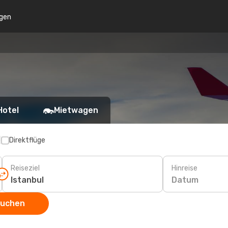
gen
Hotel
Mietwagen
p
Direktflüge
Reiseziel
Hinreise
Datum
suchen