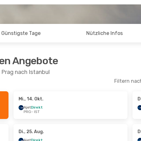
Günstigste Tage
Nützliche Infos
ten Angebote
 Prag nach Istanbul
Filtern nac
Mi., 14. Okt.
D
ug.
- Di., 25. Aug.
Sa., 29. Aug.
- So., 6.
Ajet
Direkt
PRG
- IST
kt
Ajet
Direkt
T
PRG
- IST
Airlines
Direkt
Ajet
Direkt
G
IST
- PRG
Di., 25. Aug.
D
Ajet
Direkt