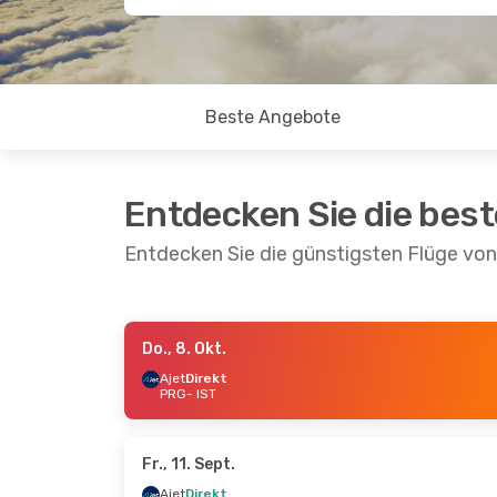
Beste Angebote
Entdecken Sie die bes
Entdecken Sie die günstigsten Flüge von
Do., 8. Okt.
Sa., 12. Sept.
- Mo., 14. Sept.
Di., 18. A
Ajet
Direkt
PRG
- IST
Pegasus Airlines
Direkt
Ajet
Dire
PRG
- IST
PRG
- IS
Ajet
Direkt
Pegasus 
IST
- PRG
IST
- PR
Fr., 11. Sept.
Ajet
Direkt