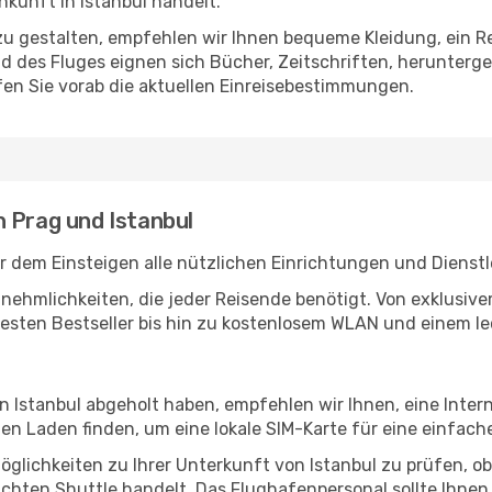
kunft in Istanbul handelt.
u gestalten, empfehlen wir Ihnen bequeme Kleidung, ein R
des Fluges eignen sich Bücher, Zeitschriften, herunterge
en Sie vorab die aktuellen Einreisebestimmungen.
n Prag und Istanbul
r dem Einsteigen alle nützlichen Einrichtungen und Dienst
Annehmlichkeiten, die jeder Reisende benötigt. Von exklus
esten Bestseller bis hin zu kostenlosem WLAN und einem lec
in Istanbul abgeholt haben, empfehlen wir Ihnen, eine Inte
n Laden finden, um eine lokale SIM-Karte für eine einfache
glichkeiten zu Ihrer Unterkunft von Istanbul zu prüfen, ob 
uchten Shuttle handelt. Das Flughafenpersonal sollte Ihnen