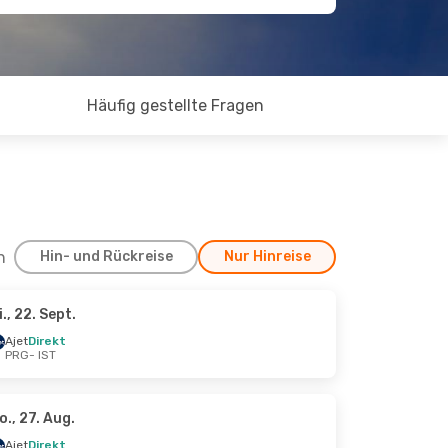
Häufig gestellte Fragen
h
Hin- und Rückreise
Nur Hinreise
i., 22. Sept.
 Sept.
Ajet
Direkt
PRG
- IST
o., 27. Aug.
Ajet
Direkt