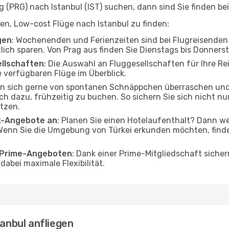
(PRG) nach Istanbul (IST) suchen, dann sind Sie finden bei
lfen, Low-cost Flüge nach Istanbul zu finden:
gen
: Wochenenden und Ferienzeiten sind bei Flugreisenden b
tlich sparen. Von Prag aus finden Sie Dienstags bis Donners
ellschaften
: Die Auswahl an Fluggesellschaften für Ihre Rei
 verfügbaren Flüge im Überblick.
en sich gerne von spontanen Schnäppchen überraschen und
och dazu, frühzeitig zu buchen. So sichern Sie sich nicht n
tzen.
ak-Angebote an
: Planen Sie einen Hotelaufenthalt? Dann we
Wenn Sie die Umgebung von Türkei erkunden möchten, finden
o Prime-Angeboten
: Dank einer Prime-Mitgliedschaft sicher
abei maximale Flexibilität.
tanbul anfliegen