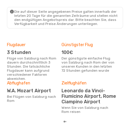
SZG
- ROM
Lufthansa
1 Zwischenstopp
ROM
- SZG
Die auf dieser Seite angegebenen Preise galten innerhalb der
letzten 20 Tage für die genannten Zeiträume und stellen nicht
den endgültigen Angebotspreis dar. Bitte beachten Sie, dass
Verfügbarkeit und Preise Änderungen unterliegen.
Flugdauer
Günstigster Flug
Hau
3 Stunden
100€
Jul
Flüge von Salzburg nach Rom
Der günstigste einfache Flug
Laut Suchanfragen unserer
dauern durchschnittlich 3
von Salzburg nach Rom der von
Kund
Stunden. Die tatsächliche
unseren Kunden in den letzten
Haup
Flugdauer kann aufgrund
72 Stunden gefunden wurde
Sal
verschiedener Faktoren
abweichen.
Abflughafen
Zielflughäfen
Gün
W.A. Mozart Airport
Leonardo da Vinci-
Ap
Fiumicino Airport, Rome
Bei Flügen von Salzburg nach
April ist die beste Zeit um
Rom
Ciampino Airport
gün
nac
Wenn Sie von Salzburg nach
Rom reisen