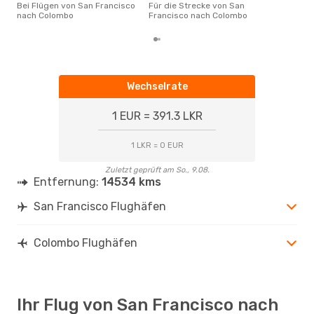
Fra
Bei Flügen von San Francisco
Für die Strecke von San
buc
nach Colombo
Francisco nach Colombo
Wechselrate
1 EUR = 391.3 LKR
1 LKR = 0 EUR
Zuletzt geprüft am So., 9.08.
Entfernung:
14534 kms
San Francisco Flughäfen
Colombo Flughäfen
Ihr Flug von San Francisco nach