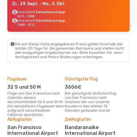
Di., 29. Sept.
- Mo., 5. Okt.
Emirates
1 Zwischenstopp
SFO
- CMB
Emirates
1 Zwischenstopp
CMB
- SFO
Die auf dieser Seite angegebenen Preise galten innerhalb der
letzten 20 Tage für die genannten Zeiträume und stellen nicht
den endgültigen Angebotspreis dar. Bitte beachten Sie, dass
Verfügbarkeit und Preise Änderungen unterliegen.
Flugdauer
Günstigster Flug
Hau
32 S und 50 M
3606€
Jul
Flüge von San Francisco nach
Der günstigste einfache Flug
Laut Suchanfragen unserer
Colombo dauern
von San Francisco nach
Kund
durchschnittlich 32 S und 50 M.
Colombo der von unseren
Haup
Die tatsächliche Flugdauer kann
Kunden in den letzten 72
Fra
aufgrund verschiedener
Stunden gefunden wurde
Faktoren abweichen.
Gün
Abflughafen
Zielflughafen
M
San Francisco
Bandaranaike
September ist die beste Zeit um
International Airport
International Airport
gün