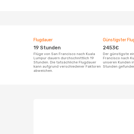
Flugdauer
Günstigster Flu
19 Stunden
2453€
Flüge von San Francisco nach Kuala
Der günstigste einfache Flug von San
Lumpur dauern durchschnittlich 19
Francisco nach K
Stunden. Die tatsächliche Flugdauer
unseren Kunden in
kann aufgrund verschiedener Faktoren
Stunden gefunde
abweichen.