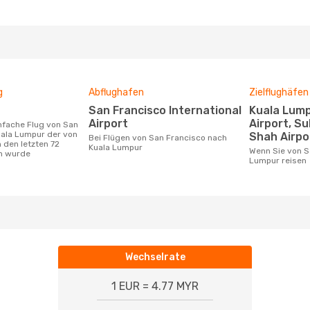
g
Abflughafen
Zielflughäfen
San Francisco International
Kuala Lumpur International
Airport
Airport, Su
uala Lumpur der von
Shah Airpo
Bei Flügen von San Francisco nach
 den letzten 72
Kuala Lumpur
Wenn Sie von San Francisco nach Kuala
n wurde
Lumpur reisen
Wechselrate
1 EUR = 4.77 MYR