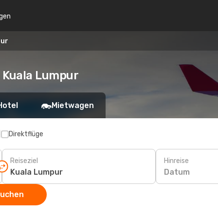
gen
pur
h Kuala Lumpur
Hotel
Mietwagen
p
Direktflüge
Reiseziel
Hinreise
Datum
suchen