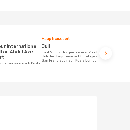
Hauptreisezeit
Durchschnit
Juli
1124 €
ltan Abdul Aziz
Laut Suchanfragen unserer Kunden ist
Der durchschnittliche Preis für Flüge
Juli die Hauptreisezeit für Flüge von
von San Fra
rt
San Francisco nach Kuala Lumpur
beträgt 1124
Basis der le