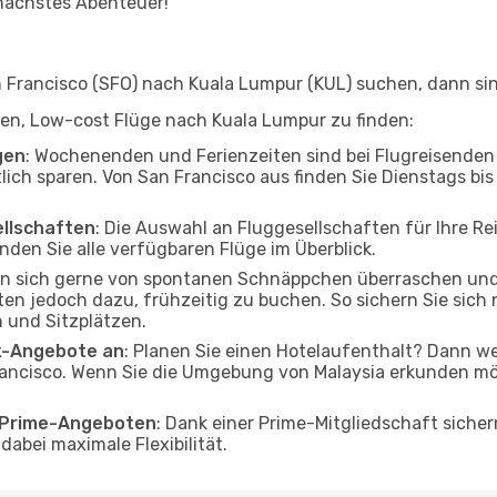
 nächstes Abenteuer!
Francisco (SFO) nach Kuala Lumpur (KUL) suchen, dann sind 
elfen, Low-cost Flüge nach Kuala Lumpur zu finden:
gen
: Wochenenden und Ferienzeiten sind bei Flugreisenden b
tlich sparen. Von San Francisco aus finden Sie Dienstags bi
ellschaften
: Die Auswahl an Fluggesellschaften für Ihre R
nden Sie alle verfügbaren Flüge im Überblick.
en sich gerne von spontanen Schnäppchen überraschen un
ten jedoch dazu, frühzeitig zu buchen. So sichern Sie sich 
 und Sitzplätzen.
ak-Angebote an
: Planen Sie einen Hotelaufenthalt? Dann we
ancisco. Wenn Sie die Umgebung von Malaysia erkunden möch
o Prime-Angeboten
: Dank einer Prime-Mitgliedschaft sicher
abei maximale Flexibilität.