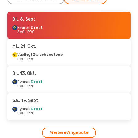
Sa., 12. Sept.
Di., 8. Sept.
- Sa., 19. Sept.
Ryanair
Ryanair
Direkt
Direkt
SVQ
SVQ
- PRG
- PRG
Ryanair
Direkt
PRG
- SVQ
Mi., 21. Okt.
Fr., 21. Aug.
Vueling
1 Zwischenstopp
- So., 23. Aug.
SVQ
- PRG
Vueling
1 Zwischenstopp
SVQ
- PRG
Vueling
1 Zwischenstopp
Di., 13. Okt.
PRG
- SVQ
Ryanair
Direkt
SVQ
- PRG
Sa., 19. Sept.
Ryanair
Direkt
SVQ
- PRG
Weitere Angebote