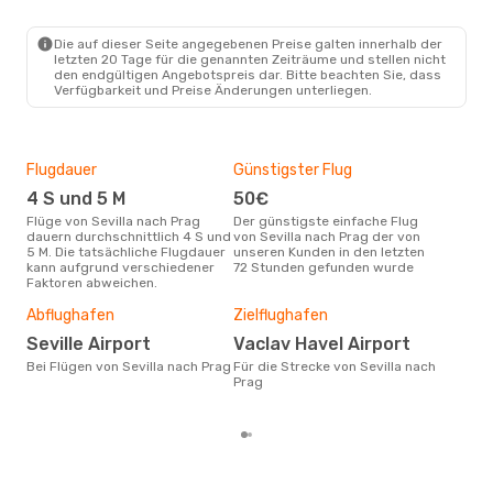
Die auf dieser Seite angegebenen Preise galten innerhalb der
letzten 20 Tage für die genannten Zeiträume und stellen nicht
den endgültigen Angebotspreis dar. Bitte beachten Sie, dass
Verfügbarkeit und Preise Änderungen unterliegen.
Flugdauer
Günstigster Flug
Hau
4 S und 5 M
50€
M
Flüge von Sevilla nach Prag
Der günstigste einfache Flug
Laut Suchanfragen unserer
dauern durchschnittlich 4 S und
von Sevilla nach Prag der von
Kund
5 M. Die tatsächliche Flugdauer
unseren Kunden in den letzten
Haup
kann aufgrund verschiedener
72 Stunden gefunden wurde
Sevi
Faktoren abweichen.
Dur
14
Abflughafen
Zielflughafen
Der durchschnittliche Preis für
Seville Airport
Vaclav Havel Airport
Flüg
Bei Flügen von Sevilla nach Prag
Für die Strecke von Sevilla nach
betr
Prag
wurd
Mon