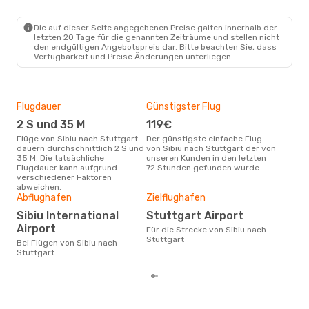
Die auf dieser Seite angegebenen Preise galten innerhalb der
Mi., 16. Sept.
- Mi., 23. Sept.
letzten 20 Tage für die genannten Zeiträume und stellen nicht
den endgültigen Angebotspreis dar. Bitte beachten Sie, dass
Austrian Airlines
Verfügbarkeit und Preise Änderungen unterliegen.
1 Zwischenstopp
SBZ
- STR
Austrian Airlines
1 Zwischenstopp
STR
- SBZ
Flugdauer
Günstigster Flug
Hau
2 S und 35 M
119€
Jul
Flüge von Sibiu nach Stuttgart
Der günstigste einfache Flug
Laut Suchanfragen unserer
dauern durchschnittlich 2 S und
von Sibiu nach Stuttgart der von
Kund
35 M. Die tatsächliche
unseren Kunden in den letzten
Haup
Flugdauer kann aufgrund
72 Stunden gefunden wurde
Sibi
verschiedener Faktoren
abweichen.
Gün
Abflughafen
Zielflughafen
Ju
Sibiu International
Stuttgart Airport
November ist die beste Zeit um
Airport
Für die Strecke von Sibiu nach
güns
Stuttgart
Bei Flügen von Sibiu nach
Stu
Stuttgart