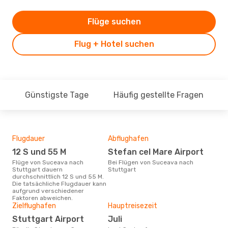
Flüge suchen
Flug + Hotel suchen
Günstigste Tage
Häufig gestellte Fragen
Flugdauer
Abflughafen
Dur
12 S und 55 M
Stefan cel Mare Airport
5
Flüge von Suceava nach
Bei Flügen von Suceava nach
Der durchschnittliche Preis für
Stuttgart dauern
Stuttgart
Flü
durchschnittlich 12 S und 55 M.
Stut
Die tatsächliche Flugdauer kann
Prei
aufgrund verschiedener
letz
Faktoren abweichen.
Zielflughafen
Hauptreisezeit
Stuttgart Airport
Juli