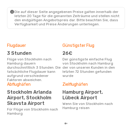
STO
- HAM
Norwegian Air Sweden
Direkt
HAM
- STO
Die auf dieser Seite angegebenen Preise galten innerhalb der
letzten 20 Tage für die genannten Zeiträume und stellen nicht
den endgültigen Angebotspreis dar. Bitte beachten Sie, dass
Verfügbarkeit und Preise Änderungen unterliegen.
Flugdauer
Günstigster Flug
Hau
3 Stunden
26€
Jul
Flüge von Stockholm nach
Der günstigste einfache Flug
Laut Suchanfragen unserer
Hamburg dauern
von Stockholm nach Hamburg
Kund
durchschnittlich 3 Stunden. Die
der von unseren Kunden in den
Haup
tatsächliche Flugdauer kann
letzten 72 Stunden gefunden
Sto
aufgrund verschiedener
wurde
Faktoren abweichen.
Dur
Abflughäfen
Zielflughäfen
12
Stockholm Arlanda
Hamburg Airport,
Der durchschnittliche Preis für
Airport, Stockholm
Lübeck Airport
Flü
Skavsta Airport
Wenn Sie von Stockholm nach
Ham
Hamburg reisen
Prei
Für Flüge von Stockholm nach
letz
Hamburg