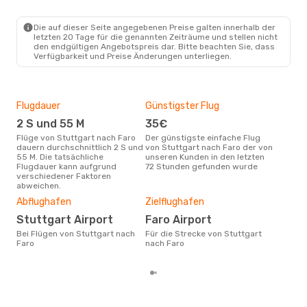
Do., 3. Sept.
- Fr., 4. Sept.
Die auf dieser Seite angegebenen Preise galten innerhalb der
letzten 20 Tage für die genannten Zeiträume und stellen nicht
Eurowings
Direkt
den endgültigen Angebotspreis dar. Bitte beachten Sie, dass
STR
- FAO
Verfügbarkeit und Preise Änderungen unterliegen.
Vueling
1 Zwischenstopp
FAO
- STR
Flugdauer
Günstigster Flug
Hau
2 S und 55 M
35€
M
Flüge von Stuttgart nach Faro
Der günstigste einfache Flug
Laut Suchanfragen unserer
dauern durchschnittlich 2 S und
von Stuttgart nach Faro der von
Kund
55 M. Die tatsächliche
unseren Kunden in den letzten
Haup
Flugdauer kann aufgrund
72 Stunden gefunden wurde
Stu
verschiedener Faktoren
Dur
abweichen.
2
Abflughafen
Zielflughafen
Der durchschnittliche Preis für
Stuttgart Airport
Faro Airport
Flüg
betr
Bei Flügen von Stuttgart nach
Für die Strecke von Stuttgart
wurd
Faro
nach Faro
Mon