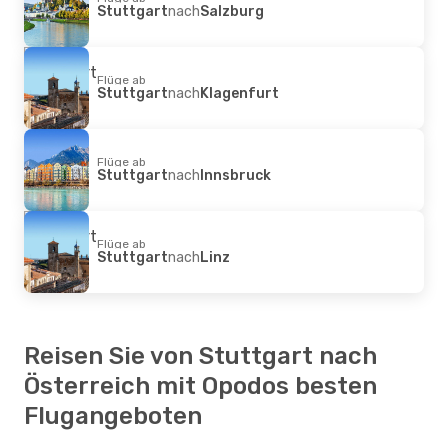
Stuttgart
nach
Salzburg
Flüge ab
Stuttgart
nach
Klagenfurt
Flüge ab
Stuttgart
nach
Innsbruck
Flüge ab
Stuttgart
nach
Linz
Reisen Sie von Stuttgart nach
Österreich mit Opodos besten
Flugangeboten