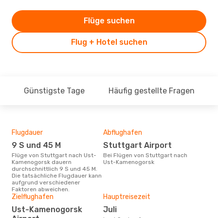
Flüge suchen
Flug + Hotel suchen
Günstigste Tage
Häufig gestellte Fragen
Flugdauer
Abflughafen
Dur
9 S und 45 M
Stuttgart Airport
8
Flüge von Stuttgart nach Ust-
Bei Flügen von Stuttgart nach
Der durchschnittliche Preis für
Kamenogorsk dauern
Ust-Kamenogorsk
Flüg
durchschnittlich 9 S und 45 M.
Kam
Die tatsächliche Flugdauer kann
Dies
aufgrund verschiedener
der 
Faktoren abweichen.
Zielflughafen
Hauptreisezeit
Ust-Kamenogorsk
Juli