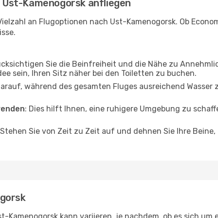
 - Ust-Kamenogorsk anfliegen
Vielzahl an Flugoptionen nach Ust-Kamenogorsk. Ob Economy,
isse.
ücksichtigen Sie die Beinfreiheit und die Nähe zu Annehmli
dee sein, Ihren Sitz näher bei den Toiletten zu buchen.
darauf, während des gesamten Fluges ausreichend Wasser zu
wenden
: Dies hilft Ihnen, eine ruhigere Umgebung zu scha
 Stehen Sie von Zeit zu Zeit auf und dehnen Sie Ihre Beine
ogorsk
t-Kamenogorsk kann variieren, je nachdem, ob es sich um ei