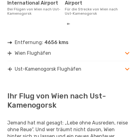
Dezember ist die beste Zeit um
International Airport
Airport
gün
Bei Flügen von Wien nach Ust-
Für die Strecke von Wien nach
Ust
Kamenogorsk
Ust-Kamenogorsk
Entfernung:
4656 kms
Wien Flughäfen
Ust-Kamenogorsk Flughäfen
Ihr Flug von Wien nach Ust-
Kamenogorsk
Jemand hat mal gesagt: „Lebe ohne Ausreden, reise
ohne Reue“. Und wer träumt nicht davon, Wien
hinter sich zu lassen und ein neues Abenteuer