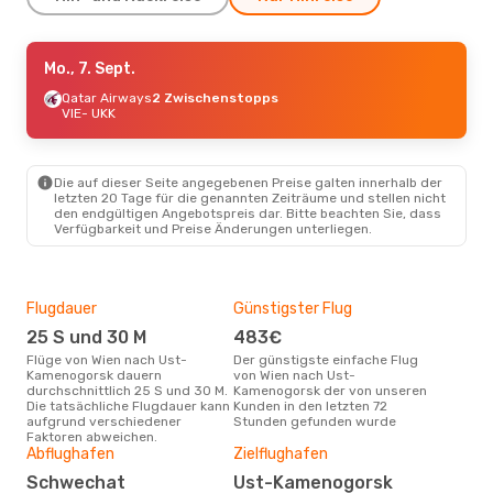
Do., 3. Sept.
Mo., 7. Sept.
- Fr., 11. Sept.
Qatar Airways
Qatar Airways
2 Zwischenstopps
2 Zwischenstopps
VIE
VIE
- UKK
- UKK
Air Astana
2 Zwischenstopps
UKK
- VIE
Die auf dieser Seite angegebenen Preise galten innerhalb der
Di., 15. Sept.
- Do., 17. Sept.
letzten 20 Tage für die genannten Zeiträume und stellen nicht
den endgültigen Angebotspreis dar. Bitte beachten Sie, dass
British Airways
2 Zwischenstopps
Verfügbarkeit und Preise Änderungen unterliegen.
VIE
- UKK
Jsc Aircompany Scat
2 Zwischenstopps
UKK
- VIE
Flugdauer
Günstigster Flug
Hau
25 S und 30 M
483€
Jul
Flüge von Wien nach Ust-
Der günstigste einfache Flug
Laut Suchanfragen unserer
Kamenogorsk dauern
von Wien nach Ust-
Kund
durchschnittlich 25 S und 30 M.
Kamenogorsk der von unseren
Haup
Die tatsächliche Flugdauer kann
Kunden in den letzten 72
Wie
aufgrund verschiedener
Stunden gefunden wurde
Faktoren abweichen.
Gün
Abflughafen
Zielflughafen
D
Schwechat
Ust-Kamenogorsk