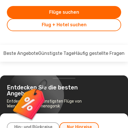
Flüge suchen
Flug + Hotel suchen
Beste Angebote
Günstigste Tage
Häufig gestellte Fragen
Entdecken Sie die besten
Angebote
Entdecken Sie die günstigsten Flüge von
Wien nach Ust-Kamenogorsk
Hin- und Rückreise
Nur Hinreise