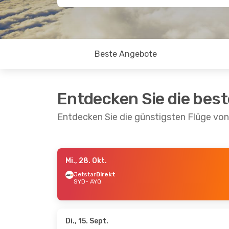
Beste Angebote
Entdecken Sie die bes
Entdecken Sie die günstigsten Flüge vo
Mi., 28. Okt.
Mi., 21. Okt.
- Fr., 23. Okt.
Fr., 9. O
Jetstar
Direkt
SYD
- AYQ
Jetstar
Direkt
Virgin
SYD
- AYQ
1 Zwi
Jetstar
Direkt
SYD
- 
AYQ
- SYD
Jetst
AYQ
- 
Di., 15. Sept.