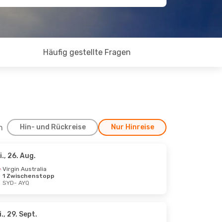
Häufig gestellte Fragen
h
Hin- und Rückreise
Nur Hinreise
i., 26. Aug.
, 23. Sept.
Virgin Australia
1 Zwischenstopp
SYD
- AYQ
i., 29. Sept.