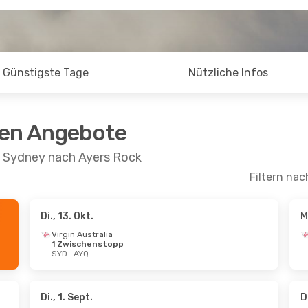
Günstigste Tage
Nützliche Infos
ten Angebote
n Sydney nach Ayers Rock
Filtern nac
Di., 13. Okt.
M
kt.
- Fr., 16. Okt.
Mi., 16. Sept.
- Mi.
Virgin Australia
1 Zwischenstopp
 Australia
Jetstar
Direkt
SYD
- AYQ
schenstopp
SYD
- AYQ
AYQ
Virgin Australia
ar
Direkt
1 Zwischenstopp
SYD
AYQ
- SYD
Di., 1. Sept.
D