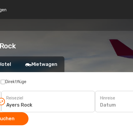
gen
 Rock
Hotel
Mietwagen
p
Direktflüge
Reiseziel
Hinreise
Datum
suchen