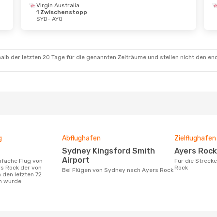
Virgin Australia
1 Zwischenstopp
Sept.
- Fr., 4. Sept.
Di., 18. Aug.
- Di.,
SYD
- AYQ
 Australia
Jetstar
Direkt
schenstopp
SYD
- AYQ
AYQ
Virgin Australia
ar
Direkt
1 Zwischenstopp
SYD
AYQ
- SYD
alb der letzten 20 Tage für die genannten Zeiträume und stellen nicht den en
g
Abflughafen
Zielflughafen
Sydney Kingsford Smith
Ayers Rock
Airport
Für die Strecke von Sydney nach Ayers
s Rock der von
Rock
Bei Flügen von Sydney nach Ayers Rock
 den letzten 72
n wurde