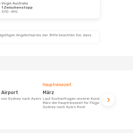
Virgin Australia
1 Zwischenstopp
 18. Aug.
SYD
- AYQ
dgültigen Angebotspreis dar. Bitte beachten Sie, dass
Hauptreisezeit
Fluggesell
Flugstreck
 Airport
März
Jetstar
Laut Suchanfragen unserer Kunden ist
März die Hauptreisezeit für Flüge von
Fluggesellschaften die Flüge von
Sydney nach Ayers Rock
Sydney nach