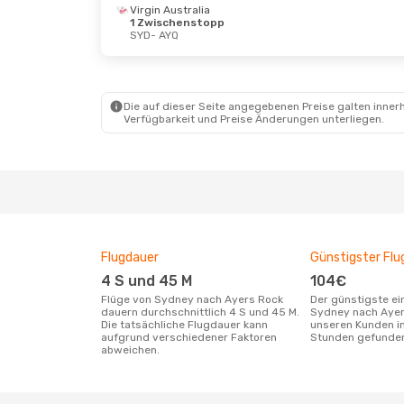
Virgin Australia
1 Zwischenstopp
Sa., 26. Sept.
- Di., 29. Sept.
Mi., 2. 
SYD
- AYQ
Virgin Australia
Virgin
1 Zwischenstopp
1 Zwi
SYD
- AYQ
SYD
- 
Virgin Australia
Jetst
1 Zwischenstopp
AYQ
- 
Die auf dieser Seite angegebenen Preise galten innerh
AYQ
- SYD
Verfügbarkeit und Preise Änderungen unterliegen.
Flugdauer
Günstigster Flu
4 S und 45 M
104€
Flüge von Sydney nach Ayers Rock
Der günstigste einfache Flug von
dauern durchschnittlich 4 S und 45 M.
Sydney nach Ayer
Die tatsächliche Flugdauer kann
unseren Kunden in
aufgrund verschiedener Faktoren
Stunden gefunde
abweichen.