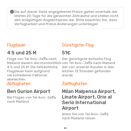
TLV
- MIL
Wizz Air Malta
Direkt
MIL
- TLV
Die auf dieser Seite angegebenen Preise galten innerhalb der
letzten 20 Tage für die genannten Zeiträume und stellen nicht
den endgültigen Angebotspreis dar. Bitte beachten Sie, dass
Verfügbarkeit und Preise Änderungen unterliegen.
Flugdauer
Günstigster Flug
Hau
4 S und 25 M
51€
Jul
Flüge von Tel Aviv-Jaffa nach
Der günstigste einfache Flug
Laut Suchanfragen unserer
Mailand dauern durchschnittlich
von Tel Aviv-Jaffa nach Mailand
Kund
4 S und 25 M. Die tatsächliche
der von unseren Kunden in den
Haup
Flugdauer kann aufgrund
letzten 72 Stunden gefunden
Avi
verschiedener Faktoren
wurde
abweichen.
Abflughafen
Zielflughäfen
Dur
Ben Gurion Airport
Milan Malpensa Airport,
2
Linate Airport, Orio al
Bei Flügen von Tel Aviv-Jaffa
Der durchschnittliche Preis für
nach Mailand
Serio International
Flüg
Mail
Airport
Prei
Wenn Sie von Tel Aviv-Jaffa
letz
nach Mailand reisen