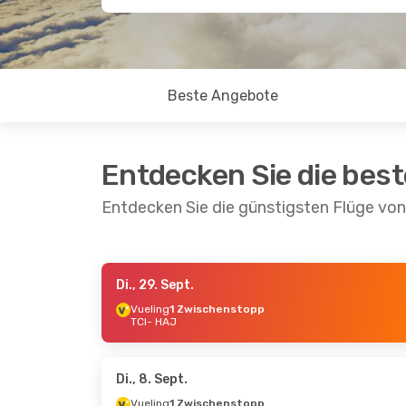
Beste Angebote
Entdecken Sie die bes
Entdecken Sie die günstigsten Flüge von
Di., 29. Sept.
Mo., 14. Sept.
- Mo., 21. Sept.
Do., 20
Vueling
1 Zwischenstopp
TCI
- HAJ
TUIfly
Direkt
TUIfly
TCI
- HAJ
TCI
- 
Vueling
1 Zwischenstopp
HAJ
- TCI
1 Zwi
HAJ
- 
Di., 8. Sept.
Vueling
1 Zwischenstopp