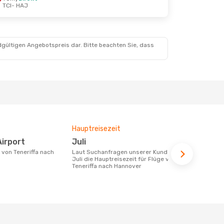
TCI
- HAJ
dgültigen Angebotspreis dar. Bitte beachten Sie, dass
Hauptreisezeit
Fluggesell
Flugstreck
Airport
Juli
TUIFly
Laut Suchanfragen unserer Kunden ist
Juli die Hauptreisezeit für Flüge von
Fluggesellschaften die Flüge von
Teneriffa nach Hannover
Teneriffa na