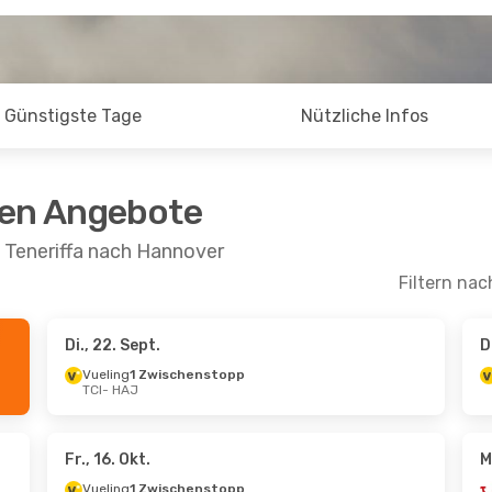
Günstigste Tage
Nützliche Infos
ten Angebote
 Teneriffa nach Hannover
Filtern nac
Di., 22. Sept.
D
. Aug.
- Do., 27. Aug.
Sa., 5. Sept.
- Mo.,
Vueling
1 Zwischenstopp
TCI
- HAJ
Direkt
TUIfly
Direkt
HAJ
TCI
- HAJ
Corendon Airlines Europe
TUIfly
Direkt
schenstopp
HAJ
- TCI
TCI
Fr., 16. Okt.
M
Vueling
1 Zwischenstopp