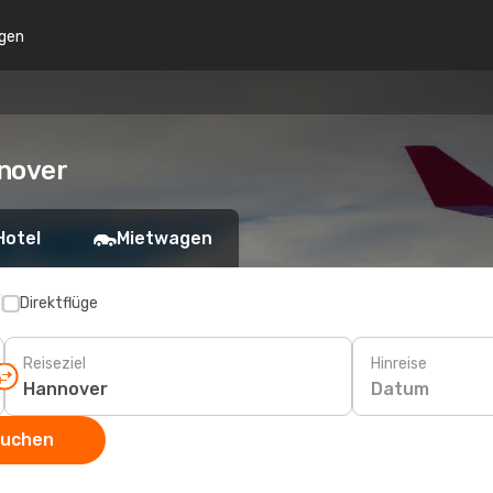
gen
nnover
Hotel
Mietwagen
p
Direktflüge
Reiseziel
Hinreise
Datum
suchen