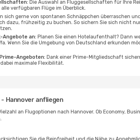
ellschaften
: Die Auswahl an Fluggesellschaften für Ihre Re
alle verfügbaren Flüge im Überblick.
en sich gerne von spontanen Schnäppchen überraschen un
och dazu, frühzeitig zu buchen. So sichern Sie sich nicht n
tzen.
ak-Angebote an
: Planen Sie einen Hotelaufenthalt? Dann we
ffa. Wenn Sie die Umgebung von Deutschland erkunden möch
o Prime-Angeboten
: Dank einer Prime-Mitgliedschaft sicher
abei maximale Flexibilität.
a - Hannover anfliegen
Vielzahl an Flugoptionen nach Hannover. Ob Economy, Busines
.
ücksichtigen Sie die Beinfreiheit und die Nähe zu Annehmli