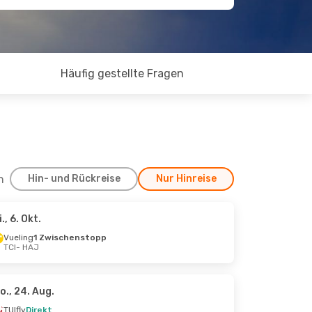
Häufig gestellte Fragen
h
Hin- und Rückreise
Nur Hinreise
i., 6. Okt.
 7. Sept.
Vueling
1 Zwischenstopp
TCI
- HAJ
o., 24. Aug.
TUIfly
Direkt