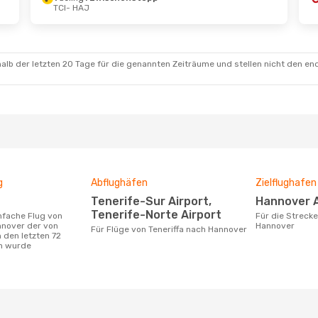
TCI
- HAJ
alb der letzten 20 Tage für die genannten Zeiträume und stellen nicht den en
g
Abflughäfen
Zielflughafen
Tenerife-Sur Airport,
Hannover 
Tenerife-Norte Airport
Für die Strecke von Teneriffa nach
nnover der von
Hannover
Für Flüge von Teneriffa nach Hannover
 den letzten 72
n wurde