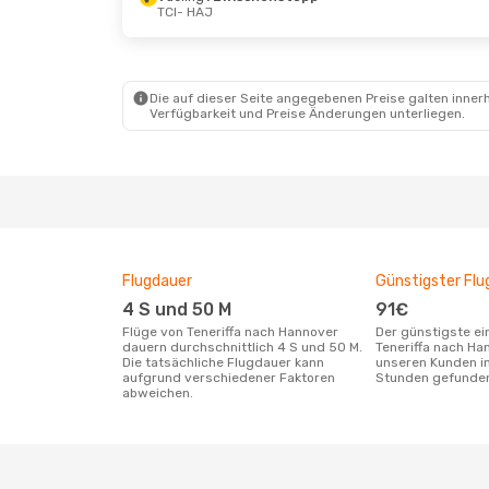
TCI
- HAJ
Mo., 19. Okt.
- Do., 29. Okt.
TUIfly
Direkt
TCI
- HAJ
Vueling
1 Zwischenstopp
Die auf dieser Seite angegebenen Preise galten innerh
HAJ
- TCI
Verfügbarkeit und Preise Änderungen unterliegen.
Flugdauer
Günstigster Flu
4 S und 50 M
91€
Flüge von Teneriffa nach Hannover
Der günstigste einfache Flug von
dauern durchschnittlich 4 S und 50 M.
Teneriffa nach Ha
Die tatsächliche Flugdauer kann
unseren Kunden in
aufgrund verschiedener Faktoren
Stunden gefunde
abweichen.