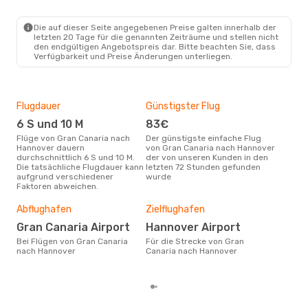
LPA
- HAJ
TUIfly
Direkt
HAJ
- LPA
Die auf dieser Seite angegebenen Preise galten innerhalb der
letzten 20 Tage für die genannten Zeiträume und stellen nicht
den endgültigen Angebotspreis dar. Bitte beachten Sie, dass
Verfügbarkeit und Preise Änderungen unterliegen.
Flugdauer
Günstigster Flug
Hau
6 S und 10 M
83€
Jul
Flüge von Gran Canaria nach
Der günstigste einfache Flug
Laut Suchanfragen unserer
Hannover dauern
von Gran Canaria nach Hannover
Kund
durchschnittlich 6 S und 10 M.
der von unseren Kunden in den
Haup
Die tatsächliche Flugdauer kann
letzten 72 Stunden gefunden
Gra
aufgrund verschiedener
wurde
Faktoren abweichen.
Dur
Abflughafen
Zielflughafen
2
Der durchschnittliche Preis für
Gran Canaria Airport
Hannover Airport
Flü
Bei Flügen von Gran Canaria
Für die Strecke von Gran
Han
nach Hannover
Canaria nach Hannover
Prei
letz