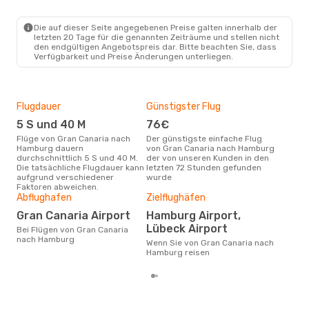
LPA
- HAM
Vueling
1 Zwischenstopp
HAM
- LPA
Die auf dieser Seite angegebenen Preise galten innerhalb der
letzten 20 Tage für die genannten Zeiträume und stellen nicht
den endgültigen Angebotspreis dar. Bitte beachten Sie, dass
Verfügbarkeit und Preise Änderungen unterliegen.
Flugdauer
Günstigster Flug
Hau
5 S und 40 M
76€
Jul
Flüge von Gran Canaria nach
Der günstigste einfache Flug
Laut Suchanfragen unserer
Hamburg dauern
von Gran Canaria nach Hamburg
Kund
durchschnittlich 5 S und 40 M.
der von unseren Kunden in den
Haup
Die tatsächliche Flugdauer kann
letzten 72 Stunden gefunden
Gra
aufgrund verschiedener
wurde
Dur
Faktoren abweichen.
Abflughafen
Zielflughäfen
17
Der durchschnittliche Preis für
Gran Canaria Airport
Hamburg Airport,
Flü
Lübeck Airport
Bei Flügen von Gran Canaria
Ham
nach Hamburg
Prei
Wenn Sie von Gran Canaria nach
letz
Hamburg reisen