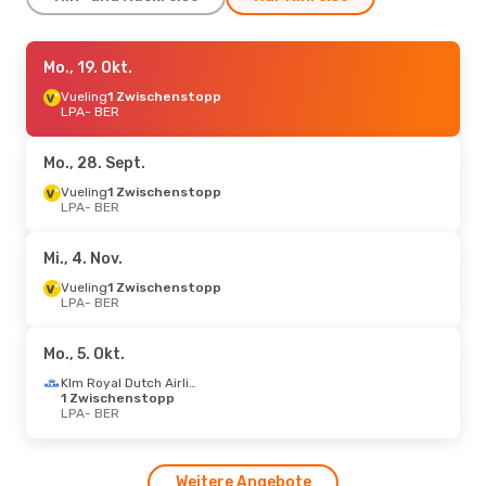
Mi., 14. Okt.
Mo., 19. Okt.
- Mi., 21. Okt.
Vueling
Vueling
1 Zwischenstopp
1 Zwischenstopp
LPA
LPA
- BER
- BER
Vueling
1 Zwischenstopp
BER
- LPA
Mo., 28. Sept.
Sa., 19. Sept.
Vueling
1 Zwischenstopp
- Sa., 26. Sept.
LPA
- BER
Klm Royal Dutch Airlines
1 Zwischenstopp
LPA
- BER
Mi., 4. Nov.
Vueling
1 Zwischenstopp
BER
- LPA
Vueling
1 Zwischenstopp
LPA
- BER
Di., 15. Sept.
- Do., 17. Sept.
Mo., 5. Okt.
Vueling
1 Zwischenstopp
LPA
- BER
Klm Royal Dutch Airlines
Vueling
1 Zwischenstopp
1 Zwischenstopp
BER
- LPA
LPA
- BER
Di., 27. Okt.
- Mo., 2. Nov.
Weitere Angebote