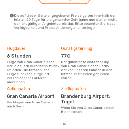
Vueling
1 Zwischenstopp
LPA
- BER
Vueling
1 Zwischenstopp
BER
- LPA
Die auf dieser Seite angegebenen Preise galten innerhalb der
letzten 20 Tage für die genannten Zeiträume und stellen nicht
den endgültigen Angebotspreis dar. Bitte beachten Sie, dass
Verfügbarkeit und Preise Änderungen unterliegen.
Flugdauer
Günstigster Flug
Hau
6 Stunden
77€
Jul
Flüge von Gran Canaria nach
Der günstigste einfache Flug
Laut Suchanfragen unserer
Berlin dauern durchschnittlich 6
von Gran Canaria nach Berlin
Kund
Stunden. Die tatsächliche
der von unseren Kunden in den
Haup
Flugdauer kann aufgrund
letzten 72 Stunden gefunden
Gran
verschiedener Faktoren
wurde
abweichen.
Dur
Abflughafen
Zielflughäfen
16
Gran Canaria Airport
Brandenburg Airport,
Der durchschnittliche Preis für
Tegel
Flü
Bei Flügen von Gran Canaria
Berl
nach Berlin
Wenn Sie von Gran Canaria nach
wurd
Berlin reisen
Mon