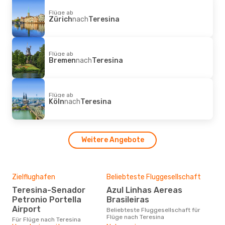
Flüge ab
Zürich
nach
Teresina
Flüge ab
Bremen
nach
Teresina
Flüge ab
Köln
nach
Teresina
Weitere Angebote
Zielflughafen
Beliebteste Fluggesellschaft
Teresina-Senador
Azul Linhas Aereas
Petronio Portella
Brasileiras
Airport
Beliebteste Fluggesellschaft für
Flüge nach Teresina
Für Flüge nach Teresina