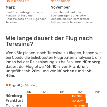
Hauptreisezeit
Nebensaison
März
November
Laut Suchanfragen unserer
November ist laut den
Kunden ist März die
Suchanfragen auf unserer
Hauptreisezeit für Flüge nach
Website die verkehrsärmste
Teresina
Zeit, um nach Teresina zu reisen.
Wie lange dauert der Flug nach
Teresina?
Wenn Sie planen, nach Teresina zu fliegen, haben wir
bei Opodo die beliebtesten Flugrouten analysiert, um
Ihnen bei der Reiseplanung zu helfen. Von
Nürnberg
dauert der Flug etwa
16h 10m
; von
Frankfurt
ungefähr
16h 20m
; und von
München
rund
16h
45m
.
Flugzeit (in Stunden)
0h
5h
10h
15h
20h
Nürnberg
16h 10m
Frankfurt
16h 20m
München
16h 45m