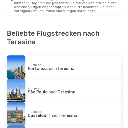
Azul Linhas Aereas Brasileiras
letzten 20 Tage für die genannten Zeiträume und stellen nicht
1 Zwischenstopp
den endgültigen Angebotspreis dar. Bitte beachten Sie, dass
Uberlandia
- Teresina
Verfügbarkeit und Preise Änderungen unterliegen.
Azul Linhas Aereas Brasileiras
1 Zwischenstopp
Teresina
- Uberlandia
Beliebte Flugstrecken nach
Teresina
Flüge ab
Fortaleza
nach
Teresina
Flüge ab
São Paulo
nach
Teresina
Flüge ab
Düsseldorf
nach
Teresina