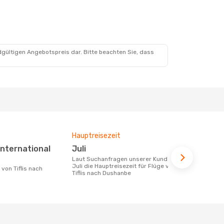
dgültigen Angebotspreis dar. Bitte beachten Sie, dass
Hauptreisezeit
Durchschnit
Juli
500 €
Laut Suchanfragen unserer Kunden ist
Der durchschnittliche Preis für Flüge
Juli die Hauptreisezeit für Flüge von
von Tiflis n
Tiflis nach Dushanbe
Dieser Preis
6 Monate be