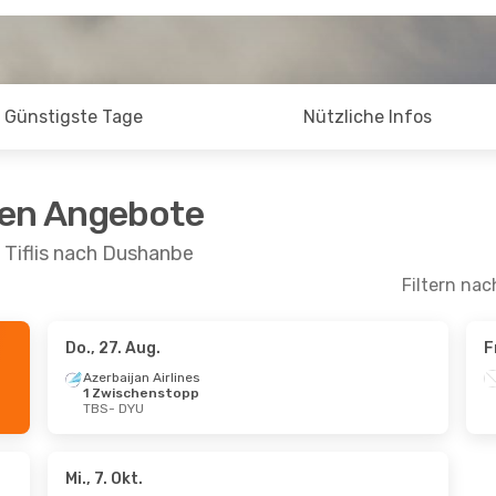
Günstigste Tage
Nützliche Infos
ten Angebote
 Tiflis nach Dushanbe
Filtern nac
Do., 27. Aug.
F
Sept.
- Di., 8. Sept.
Azerbaijan Airlines
1 Zwischenstopp
ijan Airlines
TBS
- DYU
schenstopp
DYU
tana
1 Zwischenstopp
TBS
Mi., 7. Okt.