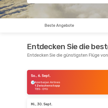
Beste Angebote
Entdecken Sie die bes
Entdecken Sie die günstigsten Flüge von
So., 6. Sept.
Do., 27. Aug.
- So., 30. Aug.
Fr., 4. 
Azerbaijan Airlines
1 Zwischenstopp
Azerbaijan Airlines
Azerba
TBS
- DYU
1 Zwischenstopp
1 Zwi
TBS
- DYU
TBS
- 
Azerbaijan Airlines
Air As
1 Zwischenstopp
DYU
- 
DYU
- TBS
Mi., 30. Sept.