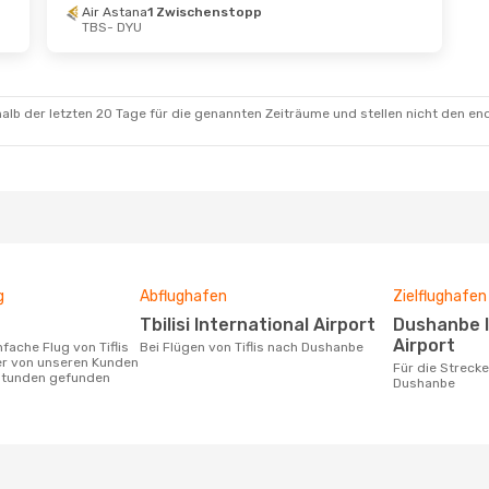
Air Astana
1 Zwischenstopp
TBS
- DYU
alb der letzten 20 Tage für die genannten Zeiträume und stellen nicht den en
g
Abflughafen
Zielflughafen
Tbilisi International Airport
Dushanbe International
Airport
Bei Flügen von Tiflis nach Dushanbe
r von unseren Kunden
Für die Strecke von Tiflis nach
 Stunden gefunden
Dushanbe