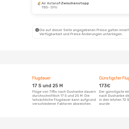
Air Astana
1 Zwischenstopp
TBS
- DYU
Die auf dieser Seite angegebenen Preise galten innerh
Verfügbarkeit und Preise Änderungen unterliegen.
Flugdauer
Günstigster Flu
17 S und 25 M
173€
Flüge von Tiflis nach Dushanbe dauern
Der günstigste einfache Flug von Tiflis
durchschnittlich 17 S und 25 M. Die
nach Dushanbe de
tatsächliche Flugdauer kann aufgrund
in den letzten 72
verschiedener Faktoren abweichen.
wurde