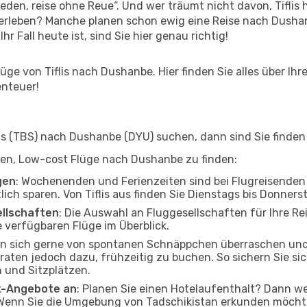
en, reise ohne Reue“. Und wer träumt nicht davon, Tiflis h
erleben? Manche planen schon ewig eine Reise nach Dushan
r Fall heute ist, sind Sie hier genau richtig!
ge von Tiflis nach Dushanbe. Hier finden Sie alles über Ihre
enteuer!
s (TBS) nach Dushanbe (DYU) suchen, dann sind Sie finden 
elfen, Low-cost Flüge nach Dushanbe zu finden:
gen
: Wochenenden und Ferienzeiten sind bei Flugreisenden b
lich sparen. Von Tiflis aus finden Sie Dienstags bis Donner
ellschaften
: Die Auswahl an Fluggesellschaften für Ihre Rei
 verfügbaren Flüge im Überblick.
en sich gerne von spontanen Schnäppchen überraschen un
raten jedoch dazu, frühzeitig zu buchen. So sichern Sie sic
 und Sitzplätzen.
ak-Angebote an
: Planen Sie einen Hotelaufenthalt? Dann we
. Wenn Sie die Umgebung von Tadschikistan erkunden möchten