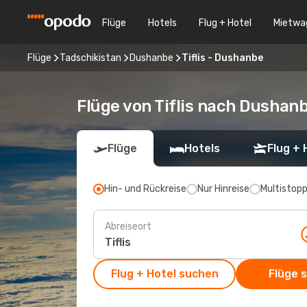
Flüge
Hotels
Flug + Hotel
Mietwa
Flüge
Tadschikistan
Dushanbe
Tiflis - Dushanbe
Flüge von Tiflis nach Dushan
Flüge
Hotels
Flug + 
Hin- und Rückreise
Nur Hinreise
Multistop
Abreiseort
Flug + Hotel suchen
Flüge 