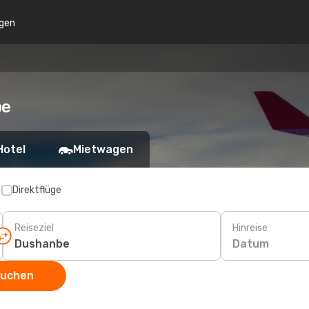
gen
be
Hotel
Mietwagen
p
Direktflüge
Reiseziel
Hinreise
Datum
suchen