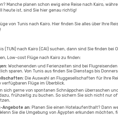
n? Manche planen schon ewig eine Reise nach Kairo, währe
l heute ist, sind Sie hier genau richtig!
ge von Tunis nach Kairo. Hier finden Sie alles über Ihre Rei
!
 (TUN) nach Kairo (CAI) suchen, dann sind Sie finden bei O
lfen, Low-cost Flüge nach Kairo zu finden:
gen
: Wochenenden und Ferienzeiten sind bei Flugreisenden b
tlich sparen. Von Tunis aus finden Sie Dienstags bis Donner
ellschaften
: Die Auswahl an Fluggesellschaften für Ihre Rei
 verfügbaren Flüge im Überblick.
en sich gerne von spontanen Schnäppchen überraschen und
 dazu, frühzeitig zu buchen. So sichern Sie sich nicht nur 
tzen.
ak-Angebote an
: Planen Sie einen Hotelaufenthalt? Dann we
 Wenn Sie die Umgebung von Ägypten erkunden möchten, fin