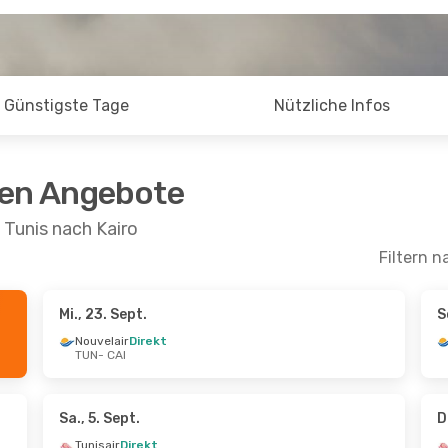
Günstigste Tage
Nützliche Infos
ten Angebote
 Tunis nach Kairo
Filtern n
Mi., 23. Sept.
S
pt.
- So., 4. Okt.
Do., 20. Aug.
- So., 23. A
Nouvelair
Direkt
TUN
- CAI
irekt
Tunisair
Direkt
TUN
- CAI
irekt
Tunisair
Direkt
CAI
- TUN
Sa., 5. Sept.
D
Tunisair
Direkt