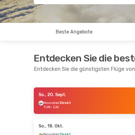
Beste Angebote
Entdecken Sie die bes
Entdecken Sie die günstigsten Flüge von
So., 20. Sept.
Mi., 16. Sept.
- Mi., 23. Sept.
So., 27. Se
Nouvelair
Direkt
TUN
- CAI
Nouvelair
Direkt
Nouvelair
D
TUN
- CAI
TUN
- CAI
Nouvelair
Direkt
Nouvelair
D
CAI
- TUN
CAI
- TUN
So., 18. Okt.
Nouvelair
Direkt