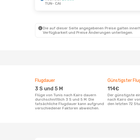
TUN
- CAI
Do., 8. Okt.
- Mi., 14. Okt.
Mo., 19. Okt
Tunisair
Direkt
Egyptair
D
TUN
- CAI
TUN
- CAI
Nouvelair
Direkt
Nouvelair
D
CAI
- TUN
CAI
- TUN
Die auf dieser Seite angegebenen Preise galten innerh
Verfügbarkeit und Preise Änderungen unterliegen.
Flugdauer
Günstigster Flu
3 S und 5 M
114€
Flüge von Tunis nach Kairo dauern
Der günstigste einfache Flug von Tunis
durchschnittlich 3 S und 5 M. Die
nach Kairo der vo
tatsächliche Flugdauer kann aufgrund
den letzten 72 S
verschiedener Faktoren abweichen.