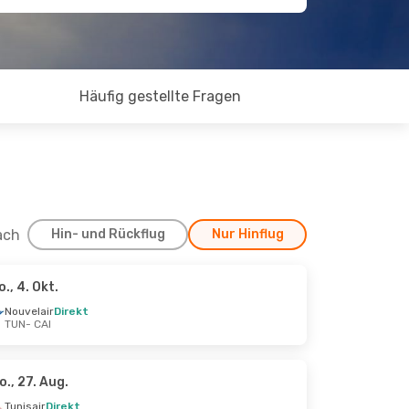
Häufig gestellte Fragen
ach
Hin- und Rückflug
Nur Hinflug
o., 4. Okt.
ug.
Nouvelair
Direkt
TUN
- CAI
o., 27. Aug.
Tunisair
Direkt