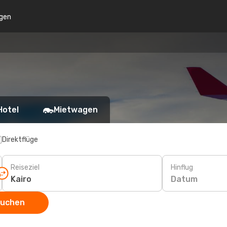
gen
Hotel
Mietwagen
Direktflüge
Reiseziel
Hinflug
Datum
suchen