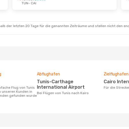
TUN
- CAI
.
- So., 25. Okt.
Do., 3. Sept.
- Mi., 9. Sept
irekt
Tunisair
Direkt
TUN
- CAI
irekt
Tunisair
Direkt
CAI
- TUN
alb der letzten 20 Tage für die genannten Zeiträume und stellen nicht den en
g
Abflughafen
Zielflughafen
Tunis-Carthage
Cairo Inte
International Airport
Für die Streck
n unseren Kunden in
Bei Flügen von Tunis nach Kairo
tunden gefunden wurde