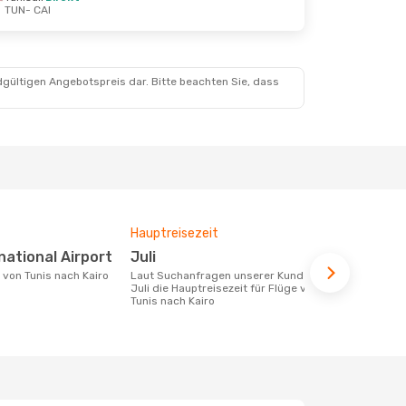
TUN
- CAI
.
dgültigen Angebotspreis dar. Bitte beachten Sie, dass
Hauptreisezeit
Fluggesell
Flugstreck
rnational Airport
Juli
Tunisair
e von Tunis nach Kairo
Laut Suchanfragen unserer Kunden ist
Juli die Hauptreisezeit für Flüge von
Fluggesellschaften die Flüge von Tunis
Tunis nach Kairo
nach Kairo a