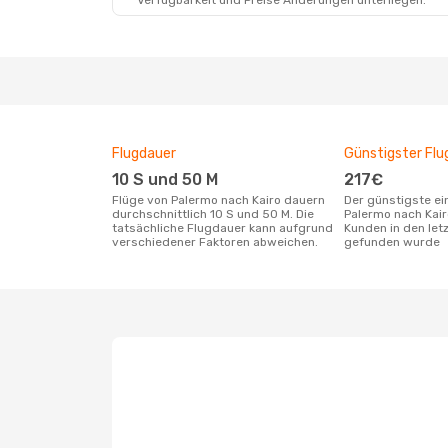
Verfügbarkeit und Preise Änderungen unterliegen.
Flugdauer
Günstigster Flu
10 S und 50 M
217€
Flüge von Palermo nach Kairo dauern
Der günstigste einfache Flug von
durchschnittlich 10 S und 50 M. Die
Palermo nach Kair
tatsächliche Flugdauer kann aufgrund
Kunden in den let
verschiedener Faktoren abweichen.
gefunden wurde