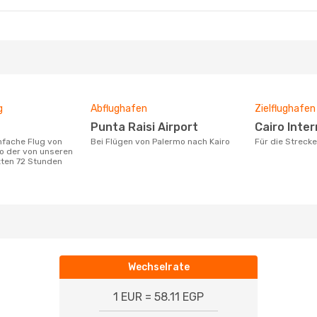
g
Abflughafen
Zielflughafen
Punta Raisi Airport
Cairo Inte
Bei Flügen von Palermo nach Kairo
Für die Streck
o der von unseren
zten 72 Stunden
Wechselrate
1 EUR = 58.11 EGP