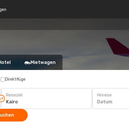
gen
Hotel
Mietwagen
p
Direktflüge
Reiseziel
Hinreise
Datum
suchen