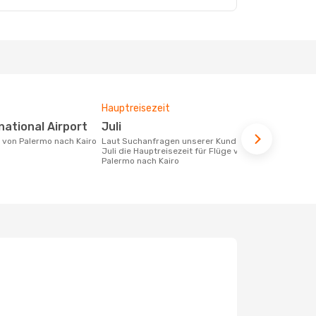
Hauptreisezeit
Durchschnit
rnational Airport
Juli
367 €
e von Palermo nach Kairo
Laut Suchanfragen unserer Kunden ist
Der durchschnittliche Preis für Flüge
Juli die Hauptreisezeit für Flüge von
von Palermo 
Palermo nach Kairo
Dieser Preis
6 Monate be