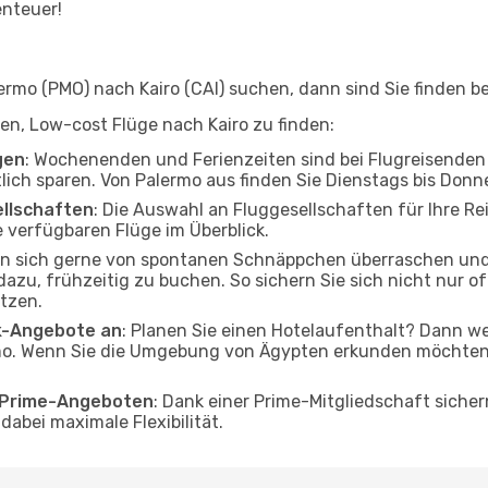
enteuer!
mo (PMO) nach Kairo (CAI) suchen, dann sind Sie finden bei
lfen, Low-cost Flüge nach Kairo zu finden:
gen
: Wochenenden und Ferienzeiten sind bei Flugreisenden b
tlich sparen. Von Palermo aus finden Sie Dienstags bis Donn
ellschaften
: Die Auswahl an Fluggesellschaften für Ihre Rei
 verfügbaren Flüge im Überblick.
en sich gerne von spontanen Schnäppchen überraschen und
 dazu, frühzeitig zu buchen. So sichern Sie sich nicht nur 
tzen.
ak-Angebote an
: Planen Sie einen Hotelaufenthalt? Dann we
o. Wenn Sie die Umgebung von Ägypten erkunden möchten, f
o Prime-Angeboten
: Dank einer Prime-Mitgliedschaft sicher
abei maximale Flexibilität.