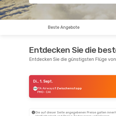
Beste Angebote
Entdecken Sie die bes
Entdecken Sie die günstigsten Flüge von
Di., 1. Sept.
Mi., 19. Aug.
- Mi., 26. Aug.
ITA Airways
1 Zwischenstopp
PMO
- CAI
Turkish Airlines
1 Zwischenstopp
PMO
- CAI
Turkish Airlines
1 Zwischenstopp
CAI
- PMO
Die auf dieser Seite angegebenen Preise galten innerh