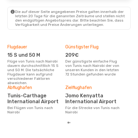
Egyptair
1 Zwischenstopp
TUN
- NBO
Etihad Airways
1 Zwischenstopp
Die auf dieser Seite angegebenen Preise galten innerhalb der
NBO
- TUN
letzten 20 Tage für die genannten Zeiträume und stellen nicht
den endgültigen Angebotspreis dar. Bitte beachten Sie, dass
Verfügbarkeit und Preise Änderungen unterliegen.
Flugdauer
Günstigster Flug
Hau
15 S und 50 M
209€
Jul
Flüge von Tunis nach Nairobi
Der günstigste einfache Flug
Laut Suchanfragen unserer
dauern durchschnittlich 15 S
von Tunis nach Nairobi der von
Kund
und 50 M. Die tatsächliche
unseren Kunden in den letzten
Haup
Flugdauer kann aufgrund
72 Stunden gefunden wurde
Tuni
verschiedener Faktoren
abweichen.
Gün
Abflughafen
Zielflughafen
A
Tunis-Carthage
Jomo Kenyatta
August ist die beste Zeit um
International Airport
International Airport
gün
Bei Flügen von Tunis nach
Für die Strecke von Tunis nach
Nair
Nairobi
Nairobi