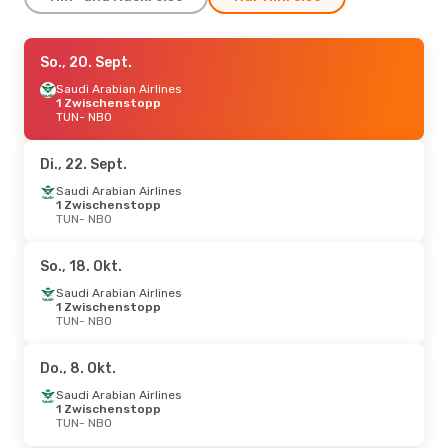
So., 20. Sept.
So., 20. Sept.
- Mi., 23. Sept.
Saudi Arabian Airlines
Saudi Arabian Airlines
1 Zwischenstopp
1 Zwischenstopp
TUN
TUN
- NBO
- NBO
Etihad Airways
1 Zwischenstopp
NBO
- TUN
Di., 22. Sept.
Do., 24. Sept.
Saudi Arabian Airlines
- Mo., 28. Sept.
1 Zwischenstopp
Etihad Airways
TUN
- NBO
1 Zwischenstopp
TUN
- NBO
Etihad Airways
1 Zwischenstopp
NBO
- TUN
So., 18. Okt.
Saudi Arabian Airlines
Mi., 21. Okt.
1 Zwischenstopp
- So., 25. Okt.
TUN
- NBO
Egyptair
1 Zwischenstopp
TUN
- NBO
Egyptair
1 Zwischenstopp
Do., 8. Okt.
NBO
- TUN
Saudi Arabian Airlines
1 Zwischenstopp
Do., 3. Sept.
TUN
- NBO
- Mi., 9. Sept.