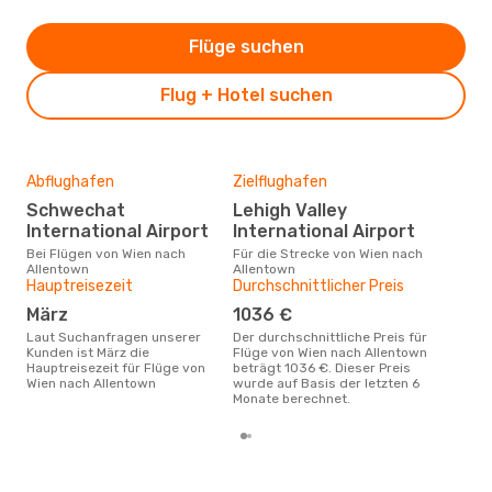
Flüge suchen
Flug + Hotel suchen
Abflughafen
Zielflughafen
Gün
Schwechat
Lehigh Valley
Ju
International Airport
International Airport
März ist die beste Zeit um
gün
Bei Flügen von Wien nach
Für die Strecke von Wien nach
All
Allentown
Allentown
Hauptreisezeit
Durchschnittlicher Preis
März
1036 €
Laut Suchanfragen unserer
Der durchschnittliche Preis für
Kunden ist März die
Flüge von Wien nach Allentown
Hauptreisezeit für Flüge von
beträgt 1036 €. Dieser Preis
Wien nach Allentown
wurde auf Basis der letzten 6
Monate berechnet.