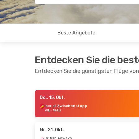
Beste Angebote
Entdecken Sie die bes
Entdecken Sie die günstigsten Flüge vo
Do., 15. Okt.
Mi., 7. Okt.
- Sa., 17. Okt.
Mi., 2. 
Iberia
1 Zwischenstopp
VIE
- WAS
Scandinavian Airlines
Iberia
1 Zwischenstopp
VIE
- 
VIE
- WAS
Iberia
Scandinavian Airlines
WAS
- 
1 Zwischenstopp
Mi., 21. Okt.
WAS
- VIE
British Airways