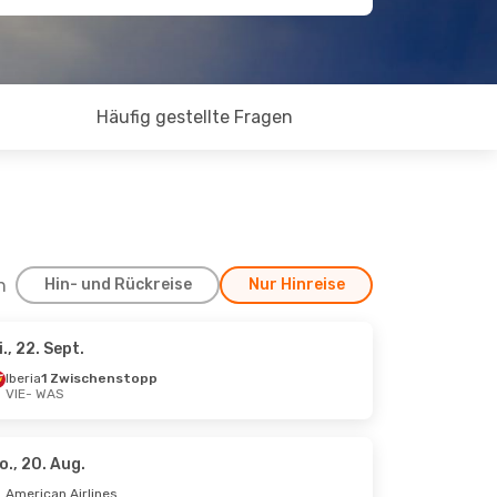
Häufig gestellte Fragen
h
Hin- und Rückreise
Nur Hinreise
i., 22. Sept.
., 5. Okt.
Iberia
1 Zwischenstopp
VIE
- WAS
stopp
stopp
o., 20. Aug.
American Airlines