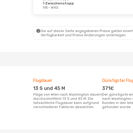
1 Zwischenstopp
VIE
- WAS
Do., 22. Okt.
- Mi., 28. Okt.
Fr., 11.
Iberia
1 Zwischenstopp
Scandi
VIE
- WAS
1 Zwi
Iberia
1 Zwischenstopp
VIE
- 
Die auf dieser Seite angegebenen Preise galten innerh
WAS
- VIE
Scandi
Verfügbarkeit und Preise Änderungen unterliegen.
1 Zwi
WAS
- 
Flugdauer
Günstigster Flu
13 S und 45 M
371€
Flüge von Wien nach Washington dauern
Der günstigste einfache Flug von Wien
durchschnittlich 13 S und 45 M. Die
nach Washington 
tatsächliche Flugdauer kann aufgrund
Kunden in den let
verschiedener Faktoren abweichen.
gefunden wurde