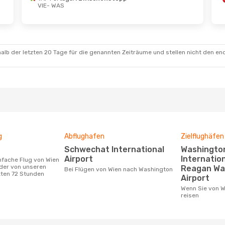
VIE
- WAS
 Sept.
- Mo., 14. Sept.
Di., 18. Aug.
- Mi.,
navian Airlines
schenstopp
1 Zwischenstopp
WAS
VIE
- WAS
alb der letzten 20 Tage für die genannten Zeiträume und stellen nicht den en
navian Airlines
schenstopp
1 Zwischenstopp
VIE
WAS
- VIE
g
Abflughafen
Zielflughäfen
Schwechat International
Washington Dulles
Airport
Internation
der von unseren
Reagan Wa
Bei Flügen von Wien nach Washington
zten 72 Stunden
Airport
Wenn Sie von Wien nach Washington
reisen