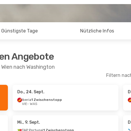
Günstigste Tage
Nützliche Infos
ten Angebote
n Wien nach Washington
Filtern nac
Do., 24. Sept.
D
Sept.
- Mi., 9. Sept.
Do., 24. Sept.
- Mo
Iberia
1 Zwischenstopp
VIE
- WAS
1 Zwischenstopp
Iberia
1 Zwischen
WAS
VIE
- WAS
1 Zwischenstopp
Iberia
1 Zwischen
VIE
WAS
- VIE
Mi., 9. Sept.
D
TAP Portugal
1 Zwischenstopp