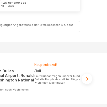
1 Zwischenstopp
VIE
- WAS
 26. Aug.
Swiss International Air Lines
dgültigen Angebotspreis dar. Bitte beachten Sie, dass
Swiss International Air Lines
Hauptreisezeit
Fluggesell
Flugstreck
Juli
Austrian
al Airport, Ronald
Laut Suchanfragen unserer Kunden ist
Juli die Hauptreisezeit für Flüge von
shington National
Fluggesellschaften die Flüge von Wien
Wien nach Washington
nach Washin