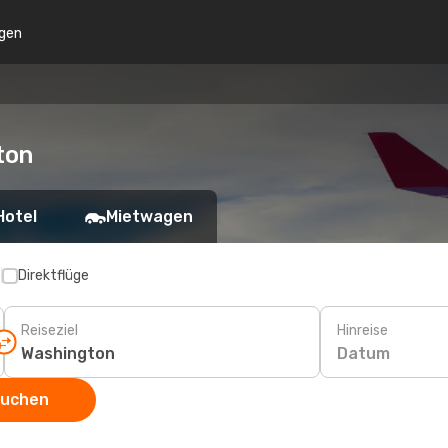
gen
ton
Hotel
Mietwagen
p
Direktflüge
Reiseziel
Hinreise
Datum
suchen