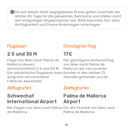
VIE
- PMI
Ryanair
Direkt
PMI
- VIE
Die auf dieser Seite angegebenen Preise galten innerhalb der
letzten 20 Tage für die genannten Zeiträume und stellen nicht
den endgültigen Angebotspreis dar. Bitte beachten Sie, dass
Verfügbarkeit und Preise Änderungen unterliegen.
Flugdauer
Günstigster Flug
Hau
2 S und 30 M
17€
Jul
Flüge von Wien nach Palma de
Der günstigste einfache Flug
Laut Suchanfragen unserer
Mallorca dauern
von Wien nach Palma de
Kund
durchschnittlich 2 S und 30 M.
Mallorca der von unseren
Haup
Die tatsächliche Flugdauer kann
Kunden in den letzten 72
Wie
aufgrund verschiedener
Stunden gefunden wurde
Faktoren abweichen.
Dur
Abflughafen
Zielflughafen
11
Schwechat
Palma de Mallorca
Der durchschnittliche Preis für
International Airport
Airport
Flü
Mall
Bei Flügen von Wien nach Palma
Für die Strecke von Wien nach
Prei
de Mallorca
Palma de Mallorca
letz