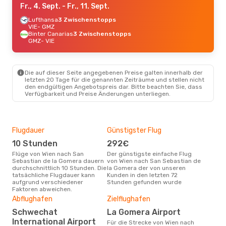
Fr., 4. Sept.
- Fr., 11. Sept.
Lufthansa
3 Zwischenstopps
VIE
- GMZ
Binter Canarias
3 Zwischenstopps
GMZ
- VIE
Die auf dieser Seite angegebenen Preise galten innerhalb der
letzten 20 Tage für die genannten Zeiträume und stellen nicht
den endgültigen Angebotspreis dar. Bitte beachten Sie, dass
Verfügbarkeit und Preise Änderungen unterliegen.
Flugdauer
Günstigster Flug
Hau
10 Stunden
292€
M
Flüge von Wien nach San
Der günstigste einfache Flug
Laut Suchanfragen unserer
Sebastian de la Gomera dauern
von Wien nach San Sebastian de
Kund
durchschnittlich 10 Stunden. Die
la Gomera der von unseren
Haup
tatsächliche Flugdauer kann
Kunden in den letzten 72
Wie
aufgrund verschiedener
Stunden gefunden wurde
Gom
Faktoren abweichen.
Gün
Abflughafen
Zielflughafen
M
Schwechat
La Gomera Airport
Februar ist die beste Zeit um
International Airport
Für die Strecke von Wien nach