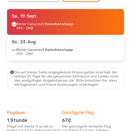
So., 30. Aug.
Sa., 19. Sept.
- Sa., 5. Sept.
Binter Canarias
Binter Canarias
1 Zwischenstopp
1 Zwischenstopp
SPC
SPC
- GMZ
- GMZ
Binter Canarias
1 Zwischenstopp
GMZ
- SPC
So., 23. Aug.
Mo., 24. Aug.
Binter Canarias
- Do., 27. Aug.
1 Zwischenstopp
SPC
- GMZ
Binter Canarias
1 Zwischenstopp
SPC
- GMZ
Binter Canarias
1 Zwischenstopp
GMZ
- SPC
Die auf dieser Seite angegebenen Preise galten innerhalb der
letzten 20 Tage für die genannten Zeiträume und stellen nicht
den endgültigen Angebotspreis dar. Bitte beachten Sie, dass
Verfügbarkeit und Preise Änderungen unterliegen.
Flugdauer
Günstigster Flug
Hau
1 Stunde
67€
M
Flüge von Santa Cruz de La
Der günstigste einfache Flug
Laut Suchanfragen unserer
Palma nach San Sebastian de la
von Santa Cruz de La Palma
Kund