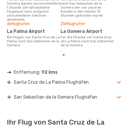
Gomera dauern durchschnittlich
nach San Sebastian de la
Haup
1 Stunde. Die tatsächliche
Gomera der von unseren
San
Flugdauer kann aufgrund
Kunden in den letzten 72
San
verschiedener Faktoren
Stunden gefunden wurde
abweichen.
Gün
Abflughafen
Zielflughafen
D
La Palma Airport
La Gomera Airport
Juni ist die beste Zeit um
Bei Flügen von Santa Cruz de La
Für die Strecke von Santa Cruz
gün
Palma nach San Sebastian de la
de La Palma nach San Sebastian
de 
Gomera
de la Gomera
de 
Entfernung:
92 kms
Santa Cruz de La Palma Flughäfen
San Sebastian de la Gomera Flughäfen
Ihr Flug von Santa Cruz de La