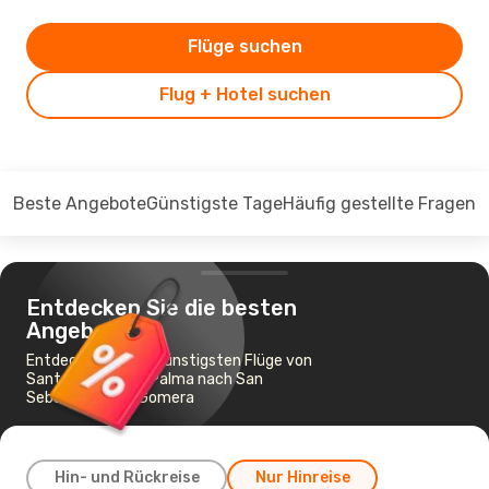
Flüge suchen
Flug + Hotel suchen
Beste Angebote
Günstigste Tage
Häufig gestellte Fragen
Entdecken Sie die besten
Angebote
Entdecken Sie die günstigsten Flüge von
Santa Cruz de La Palma nach San
Sebastian de la Gomera
Hin- und Rückreise
Nur Hinreise