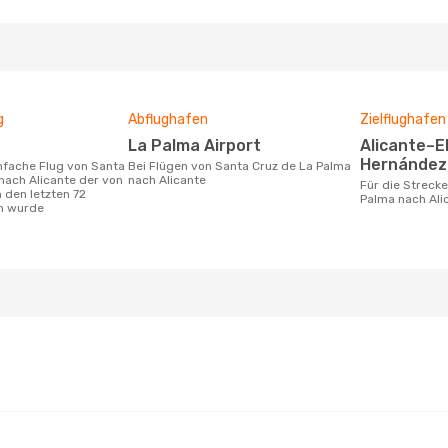
g
Abflughafen
Zielflughafen
La Palma Airport
Alicante–Elche Miguel
Hernández 
Bei Flügen von Santa Cruz de La Palma
nach Alicante der von
nach Alicante
Für die Strecke von Santa Cruz de La
 den letzten 72
Palma nach Ali
n wurde