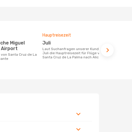
Hauptreisezeit
Durchschnit
Juli
310 €
Airport
Laut Suchanfragen unserer Kunden ist
Der durchschnittliche Preis für Flüge
Juli die Hauptreisezeit für Flüge von
von Santa C
Santa Cruz de La Palma nach Alicante
Alicante bet
cante
wurde auf Ba
berechnet.