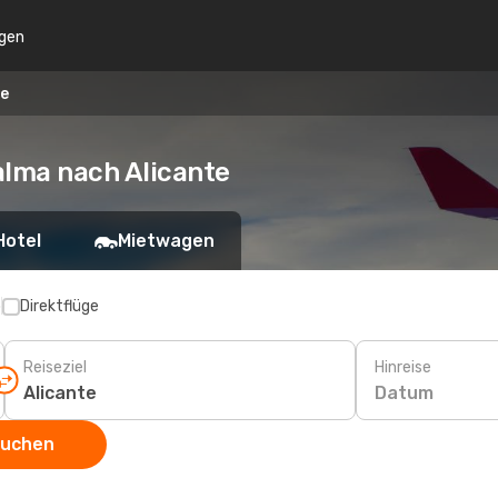
gen
te
alma nach Alicante
Hotel
Mietwagen
p
Direktflüge
Reiseziel
Hinreise
Datum
suchen