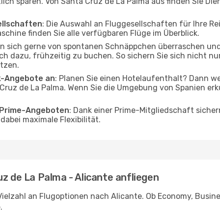
tlich sparen. Von Santa Cruz de La Palma aus finden Sie Die
ellschaften
: Die Auswahl an Fluggesellschaften für Ihre R
schine finden Sie alle verfügbaren Flüge im Überblick.
en sich gerne von spontanen Schnäppchen überraschen und
och dazu, frühzeitig zu buchen. So sichern Sie sich nicht n
tzen.
ak-Angebote an
: Planen Sie einen Hotelaufenthalt? Dann we
Cruz de La Palma. Wenn Sie die Umgebung von Spanien erk
o Prime-Angeboten
: Dank einer Prime-Mitgliedschaft sicher
abei maximale Flexibilität.
uz de La Palma - Alicante anfliegen
ielzahl an Flugoptionen nach Alicante. Ob Economy, Business
.