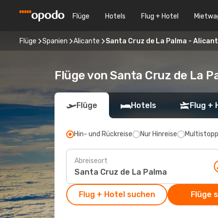
Flüge
Hotels
Flug + Hotel
Mietwa
Flüge
Spanien
Alicante
Santa Cruz de La Palma - Alican
Flüge von Santa Cruz de La P
Flüge
Hotels
Flug + 
Hin- und Rückreise
Nur Hinreise
Multistop
Abreiseort
Flug + Hotel suchen
Flüge 