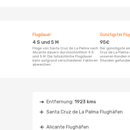
Flugdauer
Günstigster Flu
4 S und 5 M
95€
Flüge von Santa Cruz de La Palma nach
Der günstigste einfache Flug von Santa
Alicante dauern durchschnittlich 4 S
Cruz de La Palma 
und 5 M. Die tatsächliche Flugdauer
unseren Kunden in
kann aufgrund verschiedener Faktoren
Stunden gefunde
abweichen.
Entfernung:
1923 kms
Santa Cruz de La Palma Flughäfen
Alicante Flughäfen