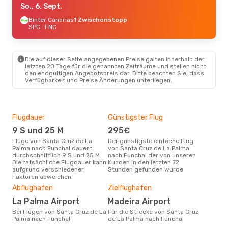
So., 6. Sept.
Binter Canarias
1 Zwischenstopp
SPC
- FNC
Die auf dieser Seite angegebenen Preise galten innerhalb der
letzten 20 Tage für die genannten Zeiträume und stellen nicht
den endgültigen Angebotspreis dar. Bitte beachten Sie, dass
Verfügbarkeit und Preise Änderungen unterliegen.
Flugdauer
Günstigster Flug
Hau
9 S und 25 M
295€
Jul
Flüge von Santa Cruz de La
Der günstigste einfache Flug
Laut Suchanfragen unserer
Palma nach Funchal dauern
von Santa Cruz de La Palma
Kund
durchschnittlich 9 S und 25 M.
nach Funchal der von unseren
Haup
Die tatsächliche Flugdauer kann
Kunden in den letzten 72
San
aufgrund verschiedener
Stunden gefunden wurde
Fun
Faktoren abweichen.
Gün
Abflughafen
Zielflughafen
J
La Palma Airport
Madeira Airport
Januar ist die beste Zeit um
gün
Bei Flügen von Santa Cruz de La
Für die Strecke von Santa Cruz
de 
Palma nach Funchal
de La Palma nach Funchal
buc