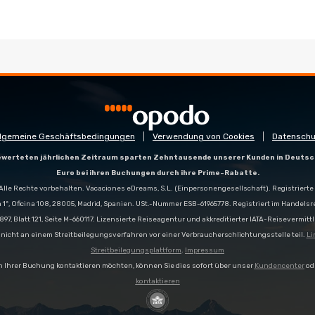
llgemeine Geschäftsbedingungen
Verwendung von Cookies
Datenschu
gewerteten jährlichen Zeitraum sparten Zehntausende unserer Kunden in Deutsc
Euro bei ihren Buchungen durch ihre Prime-Rabatte.
Alle Rechte vorbehalten. Vacaciones eDreams, S.L. (Einpersonengesellschaft). Registrierte 
a 1º, Oficina 108, 28005, Madrid, Spanien. USt.-Nummer ESB-61965778. Registriert im Handelsr
897, Blatt 121, Seite M-660117. Lizensierte Reiseagentur und akkreditierter IATA-Reisevermittl
icht an einem Streitbeilegungsverfahren vor einer Verbraucherschlichtungsstelle teil.
Li
Streitbeilegungsplattform
.
Impressum
h Ihrer Buchung kontaktieren möchten, können Sie dies sofort über unser
Kundencenter
od
kontaktieren