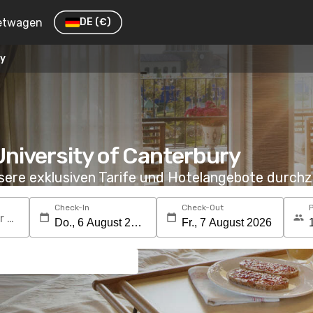
etwagen
DE
(€)
ry
University of Canterbury
nsere exklusiven Tarife und Hotelangebote durc
Check-In
Check-Out
Suchen Sie nach einem Reiseziel oder Hotel