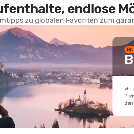
ufenthalte, endlose M
mtipps zu globalen Favoriten zum garan
Nr.
B
Wir 
Prei
den 