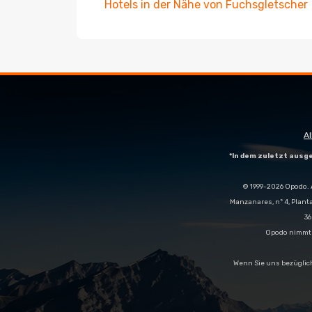
Hotels in der Nähe von Fuchsgletscher
A
*In dem zuletzt aus
© 1999-2026 Opodo. 
Manzanares, nº 4, Plant
36
Opodo nimmt n
Wenn Sie uns bezüglic