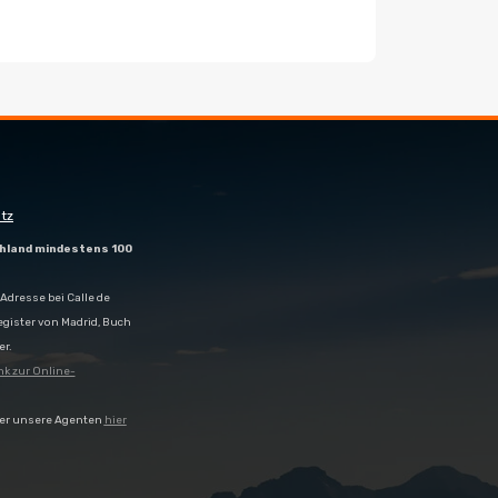
tz
hland mindestens 100
Adresse bei Calle de
egister von Madrid, Buch
er.
nk zur Online-
er unsere Agenten
hier