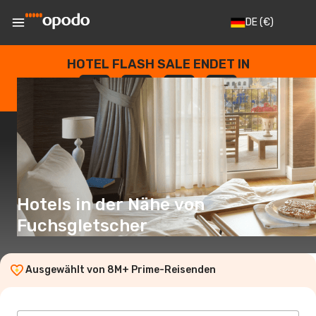
DE
(€)
HOTEL FLASH SALE ENDET IN
--
:
--
:
--
:
--
TAGE
STUNDEN
MINUTEN
SEKUNDEN
Hotels in der Nähe von
Fuchsgletscher
Ausgewählt von 8M+ Prime-Reisenden