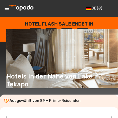
DE
(€)
HOTEL FLASH SALE ENDET IN
--
:
--
:
--
:
--
TAGE
STUNDEN
MINUTEN
SEKUNDEN
Hotels in der Nähe von Lake
Tekapo
Ausgewählt von 8M+ Prime-Reisenden