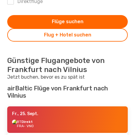
Direktflüge
Flüge suchen
Flug + Hotel suchen
Günstige Flugangebote von
Frankfurt nach Vilnius
Jetzt buchen, bevor es zu spät ist
airBaltic Flüge von Frankfurt nach
Vilnius
Fr., 25. Sept.
BT
Direkt
FRA
- VNO