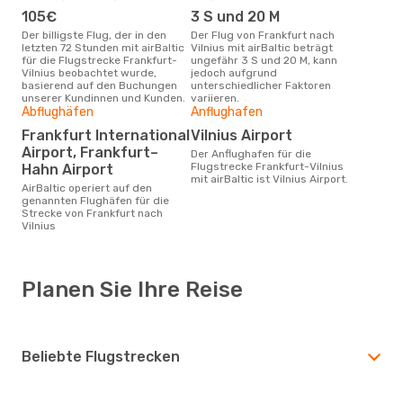
105€
3 S und 20 M
Der billigste Flug, der in den
Der Flug von Frankfurt nach
letzten 72 Stunden mit airBaltic
Vilnius mit airBaltic beträgt
für die Flugstrecke Frankfurt-
ungefähr 3 S und 20 M, kann
Vilnius beobachtet wurde,
jedoch aufgrund
basierend auf den Buchungen
unterschiedlicher Faktoren
unserer Kundinnen und Kunden.
variieren.
Abflughäfen
Anflughafen
Frankfurt International
Vilnius Airport
Airport, Frankfurt–
Der Anflughafen für die
Flugstrecke Frankfurt-Vilnius
Hahn Airport
mit airBaltic ist Vilnius Airport.
airBaltic operiert auf den
genannten Flughäfen für die
Strecke von Frankfurt nach
Vilnius
Planen Sie Ihre Reise
Beliebte Flugstrecken