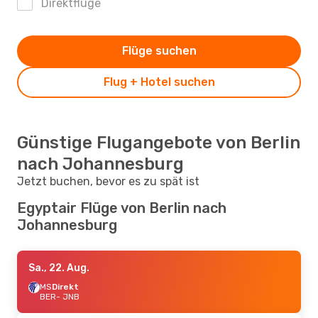
Direktflüge
Flüge suchen
Flug + Hotel suchen
Günstige Flugangebote von Berlin
nach Johannesburg
Jetzt buchen, bevor es zu spät ist
Egyptair Flüge von Berlin nach
Johannesburg
Sa., 22. Aug.
MS
Direkt
BER
- JNB