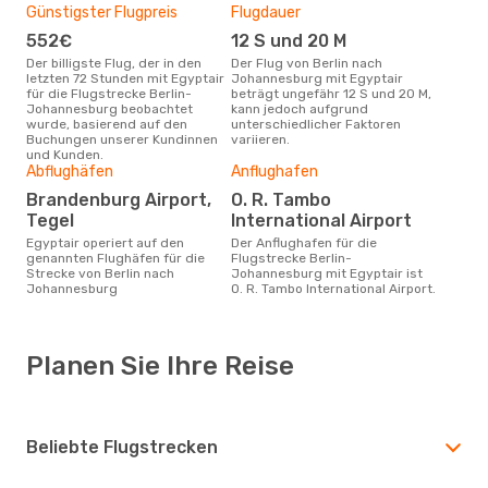
Günstigster Flugpreis
Flugdauer
552€
12 S und 20 M
Der billigste Flug, der in den
Der Flug von Berlin nach
letzten 72 Stunden mit Egyptair
Johannesburg mit Egyptair
für die Flugstrecke Berlin-
beträgt ungefähr 12 S und 20 M,
Johannesburg beobachtet
kann jedoch aufgrund
wurde, basierend auf den
unterschiedlicher Faktoren
Buchungen unserer Kundinnen
variieren.
und Kunden.
Abflughäfen
Anflughafen
Brandenburg Airport,
O. R. Tambo
Tegel
International Airport
Egyptair operiert auf den
Der Anflughafen für die
genannten Flughäfen für die
Flugstrecke Berlin-
Strecke von Berlin nach
Johannesburg mit Egyptair ist
Johannesburg
O. R. Tambo International Airport.
Planen Sie Ihre Reise
Beliebte Flugstrecken