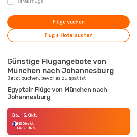
Direktflüge
Flüge suchen
Flug + Hotel suchen
Günstige Flugangebote von
München nach Johannesburg
Jetzt buchen, bevor es zu spät ist
Egyptair Flüge von München nach
Johannesburg
Do., 15. Okt.
MS
Direkt
MUC
- JNB