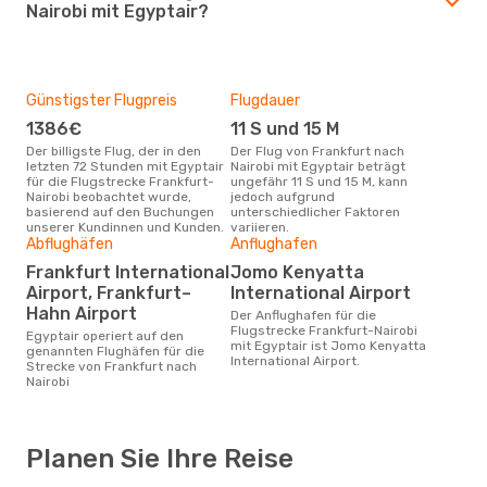
Nairobi mit Egyptair?
Günstigster Flugpreis
Flugdauer
1386€
11 S und 15 M
Der billigste Flug, der in den
Der Flug von Frankfurt nach
letzten 72 Stunden mit Egyptair
Nairobi mit Egyptair beträgt
für die Flugstrecke Frankfurt-
ungefähr 11 S und 15 M, kann
Nairobi beobachtet wurde,
jedoch aufgrund
basierend auf den Buchungen
unterschiedlicher Faktoren
unserer Kundinnen und Kunden.
variieren.
Abflughäfen
Anflughafen
Frankfurt International
Jomo Kenyatta
Airport, Frankfurt–
International Airport
Hahn Airport
Der Anflughafen für die
Flugstrecke Frankfurt-Nairobi
Egyptair operiert auf den
mit Egyptair ist Jomo Kenyatta
genannten Flughäfen für die
International Airport.
Strecke von Frankfurt nach
Nairobi
Planen Sie Ihre Reise