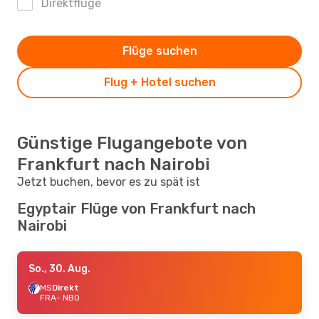
Direktflüge
Flüge suchen
Flug + Hotel suchen
Günstige Flugangebote von
Frankfurt nach Nairobi
Jetzt buchen, bevor es zu spät ist
Egyptair Flüge von Frankfurt nach
Nairobi
So., 30. Aug.
MS
Direkt
FRA
- NBO