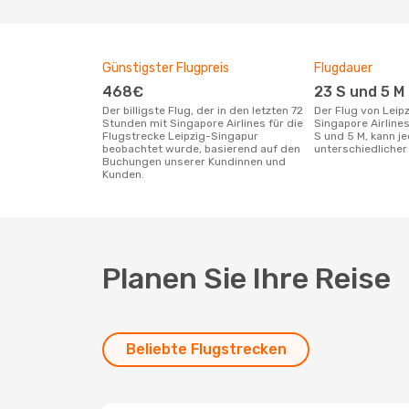
Günstigster Flugpreis
Flugdauer
468€
23 S und 5 M
Der billigste Flug, der in den letzten 72
Der Flug von Leipzig nach Singapur mit
Stunden mit Singapore Airlines für die
Singapore Airline
Flugstrecke Leipzig-Singapur
S und 5 M, kann j
beobachtet wurde, basierend auf den
unterschiedlicher 
Buchungen unserer Kundinnen und
Kunden.
Planen Sie Ihre Reise
Beliebte Flugstrecken