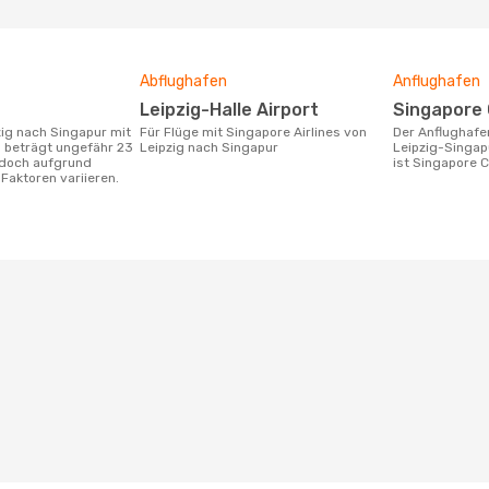
Abflughafen
Anflughafen
Leipzig-Halle Airport
Singapore
Für Flüge mit Singapore Airlines von
Der Anflughafen für die Flugstrecke
s beträgt ungefähr 23
Leipzig nach Singapur
Leipzig-Singap
edoch aufgrund
ist Singapore C
Faktoren variieren.