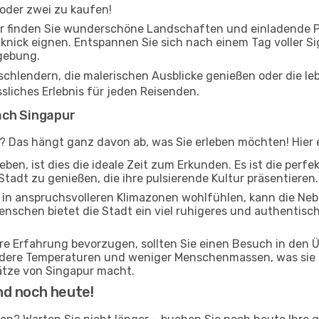
 oder zwei zu kaufen!
 finden Sie wunderschöne Landschaften und einladende Par
cknick eignen. Entspannen Sie sich nach einem Tag voller S
gebung.
 schlendern, die malerischen Ausblicke genießen oder die 
sliches Erlebnis für jeden Reisenden.
ach Singapur
r? Das hängt ganz davon ab, was Sie erleben möchten! Hier e
ben, ist dies die ideale Zeit zum Erkunden. Es ist die perf
Stadt zu genießen, die ihre pulsierende Kultur präsentieren.
ch in anspruchsvolleren Klimazonen wohlfühlen, kann die Ne
enschen bietet die Stadt ein viel ruhigeres und authentisch
ere Erfahrung bevorzugen, sollten Sie einen Besuch in den
ildere Temperaturen und weniger Menschenmassen, was sie 
tze von Singapur macht.
nd noch heute!