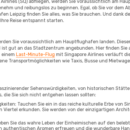
Airlines (SQ) abfliegen, werden Sie voraussichtlich am Haup
enehm und reibungslos zu beginnen. Egal, ob Sie vor dem A
n Leipzig finden Sie alles, was Sie brauchen. Und dank de
Ihre Reise entspannt starten.
rden Sie voraussichtlich am Hauptflughafen landen. Dieser
 ist gut an das Stadtzentrum angebunden. Hier finden Sie a
i einem
Last-Minute-Flug
mit Singapore Airlines verläuft di
ene Transportmöglichkeiten wie Taxis, Busse und Mietwagen
 faszinierender Sehenswürdigkeiten, von historischen Stät
, die Sie sich nicht entgehen lassen sollten:
keiten: Tauchen Sie ein in das reiche kulturelle Erbe von Si
Viertel erkunden. Sie werden von der einzigartigen Archite
leben Sie das wahre Leben der Einheimischen auf den beleb
 an authentischen Aromen erfreuen und die wunderbare Han