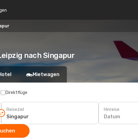
gen
gapur
Leipzig nach Singapur
Hotel
Mietwagen
p
Direktflüge
Reiseziel
Hinreise
Datum
suchen