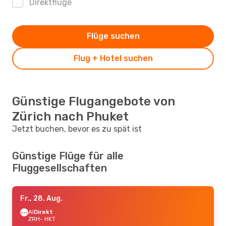
Direktflüge
Flüge suchen
Flug + Hotel suchen
Günstige Flugangebote von
Zürich nach Phuket
Jetzt buchen, bevor es zu spät ist
Günstige Flüge für alle
Fluggesellschaften
Fr., 28. Aug.
AI
Direkt
ZRH
- HKT