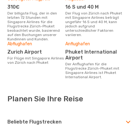
310€
16 S und 40 M
Der billigste Flug, der in den
Der Flug von Zürich nach Phuket
letzten 72 Stunden mit
mit Singapore Airlines beträgt
Singapore Airlines für die
ungefähr 16 S und 40 M, kann
Flugstrecke Zürich-Phuket
jedoch aufgrund
beobachtet wurde, basierend
unterschiedlicher Faktoren
auf den Buchungen unserer
variieren.
Kundinnen und Kunden.
Abflughafen
Anflughafen
Zurich Airport
Phuket International
Airport
Für Flüge mit Singapore Airlines
von Zürich nach Phuket
Der Anflughafen für die
Flugstrecke Zürich-Phuket mit
Singapore Airlines ist Phuket
International Airport.
Planen Sie Ihre Reise
Beliebte Flugstrecken